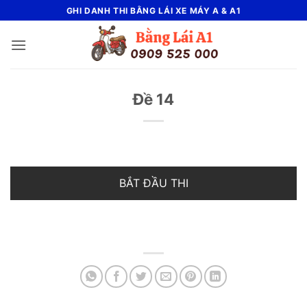
Bỏ
GHI DANH THI BẰNG LÁI XE MÁY A & A1
qua
nội
dung
Đề 14
BẮT ĐẦU THI