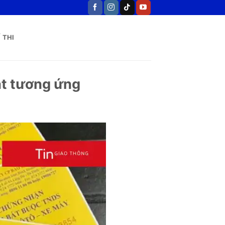
 THI
ạt tương ứng