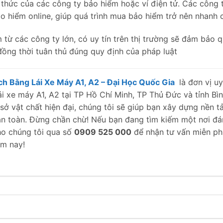
thức của các công ty bảo hiểm hoặc ví điện tử. Các công t
 hiểm online, giúp quá trình mua bảo hiểm trở nên nhanh c
từ các công ty lớn, có uy tín trên thị trường sẽ đảm bảo q
đồng thời tuân thủ đúng quy định của pháp luật
h Bằng Lái Xe Máy A1, A2 – Đại Học Quốc Gia
là đơn vị uy
ái xe máy A1, A2 tại TP Hồ Chí Minh, TP Thủ Đức và tỉnh Bì
ơ sở vật chất hiện đại, chúng tôi sẽ giúp bạn xây dựng nền 
 an toàn. Đừng chần chừ! Nếu bạn đang tìm kiếm một nơi đá
cho chúng tôi qua số
0909 525 000
để nhận tư vấn miễn phí 
ôm nay!