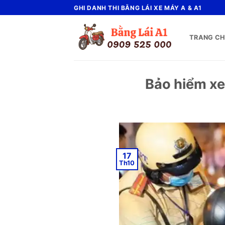
Bỏ
GHI DANH THI BẰNG LÁI XE MÁY A & A1
qua
nội
TRANG C
dung
Bảo hiểm xe
17
Th10