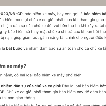
/2023/NĐ-CP
, bảo hiểm xe máy, hay còn gọi là
bảo hiểm bắ
 bảo hiểm mà mọi chủ xe cơ giới phải mua khi tham gia giao
 nhiệm dân sự của chủ xe đối với bên thứ ba khi xảy ra tai
ông ty bảo hiểm sẽ thay mặt chủ xe chi trả các khoản bồi thư
 bị nạn, giúp giảm bớt gánh nặng tài chính cho người điều 
m là
bắt buộc
và nhằm đảm bảo sự an toàn cho cả chủ xe lẫ
iểm xe máy?
n hành, có hai loại bảo hiểm xe máy phổ biến:
 nhiệm dân sự của chủ xe cơ giới
: Đây là loại bảo hiểm
bắt
CP
. Chủ xe cơ giới phải tham gia bảo hiểm này để đảm bảo
 tai nạn giao thông.
oài bảo hiểm bắt buộc, người mua còn có thể mua thêm b