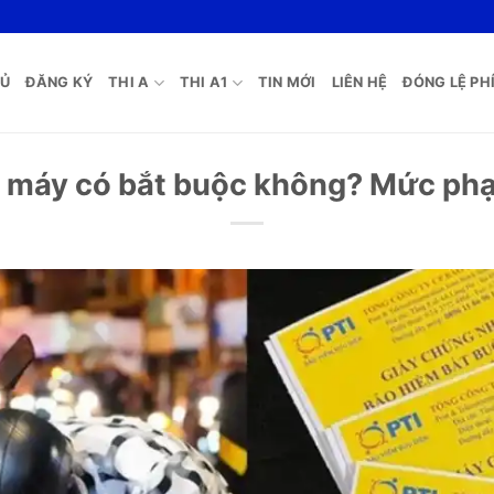
HỦ
ĐĂNG KÝ
THI A
THI A1
TIN MỚI
LIÊN HỆ
ĐÓNG LỆ PHÍ
 máy có bắt buộc không? Mức ph