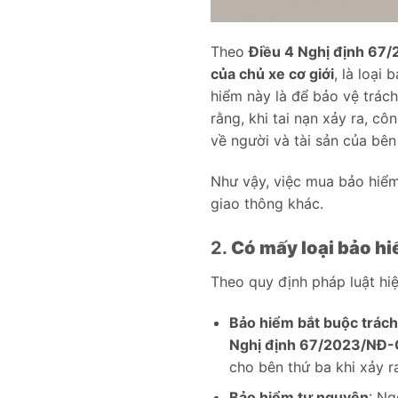
Theo
Điều 4 Nghị định 67
của chủ xe cơ giới
, là loại
hiểm này là để bảo vệ trách
rằng, khi tai nạn xảy ra, c
về người và tài sản của bên
Như vậy, việc mua bảo hiể
giao thông khác.
2.
Có mấy loại bảo h
Theo quy định pháp luật hiệ
Bảo hiểm bắt buộc trách
Nghị định 67/2023/NĐ-
cho bên thứ ba khi xảy ra
Bảo hiểm tự nguyện
: Ng