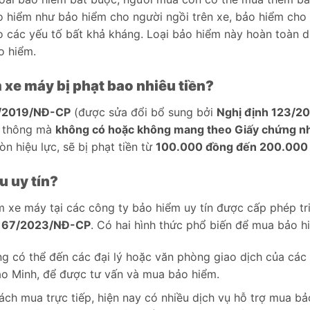
o hiểm như bảo hiểm cho người ngồi trên xe, bảo hiểm cho
o các yếu tố bất khả kháng. Loại bảo hiểm này hoàn toàn d
o hiểm.
xe máy bị phạt bao nhiêu tiền?
0/2019/NĐ-CP
(được sửa đổi bổ sung bởi
Nghị định 123/2
o thông mà
không có hoặc không mang theo Giấy chứng n
n hiệu lực, sẽ bị phạt tiền từ
100.000 đồng đến 200.000
u uy tín?
 xe máy tại các công ty bảo hiểm uy tín được cấp phép tr
h 67/2023/NĐ-CP
. Có hai hình thức phổ biến để mua bảo h
ng có thể đến các đại lý hoặc văn phòng giao dịch của các 
Bảo Minh, để được tư vấn và mua bảo hiểm.
ách mua trực tiếp, hiện nay có nhiều dịch vụ hỗ trợ mua b