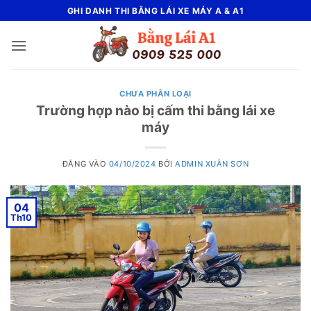
Bỏ
GHI DANH THI BẰNG LÁI XE MÁY A & A1
qua
nội
dung
CHƯA PHÂN LOẠI
Trường hợp nào bị cấm thi bằng lái xe
máy
ĐĂNG VÀO
04/10/2024
BỞI
ADMIN XUÂN SƠN
04
Th10