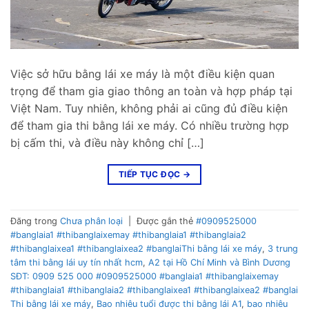
Việc sở hữu bằng lái xe máy là một điều kiện quan
trọng để tham gia giao thông an toàn và hợp pháp tại
Việt Nam. Tuy nhiên, không phải ai cũng đủ điều kiện
để tham gia thi bằng lái xe máy. Có nhiều trường hợp
bị cấm thi, và điều này không chỉ […]
TIẾP TỤC ĐỌC
→
Đăng trong
Chưa phân loại
|
Được gắn thẻ
#0909525000
#banglaia1 #thibanglaixemay #thibanglaia1 #thibanglaia2
#thibanglaixea1 #thibanglaixea2 #banglaiThi bằng lái xe máy
,
3 trung
tâm thi bằng lái uy tín nhất hcm
,
A2 tại Hồ Chí Minh và Bình Dương
SĐT: 0909 525 000 #0909525000 #banglaia1 #thibanglaixemay
#thibanglaia1 #thibanglaia2 #thibanglaixea1 #thibanglaixea2 #banglai
Thi bằng lái xe máy
,
Bao nhiêu tuổi được thi bằng lái A1
,
bao nhiêu