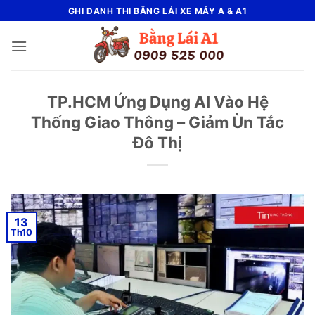
Bỏ
GHI DANH THI BẰNG LÁI XE MÁY A & A1
qua
nội
dung
TP.HCM Ứng Dụng AI Vào Hệ
Thống Giao Thông – Giảm Ùn Tắc
Đô Thị
13
Th10