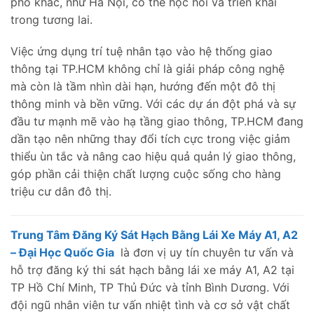
phố khác, như Hà Nội, có thể học hỏi và triển khai
trong tương lai.
Việc ứng dụng trí tuệ nhân tạo vào hệ thống giao
thông tại TP.HCM không chỉ là giải pháp công nghệ
mà còn là tầm nhìn dài hạn, hướng đến một đô thị
thông minh và bền vững. Với các dự án đột phá và sự
đầu tư mạnh mẽ vào hạ tầng giao thông, TP.HCM đang
dần tạo nên những thay đổi tích cực trong việc giảm
thiểu ùn tắc và nâng cao hiệu quả quản lý giao thông,
góp phần cải thiện chất lượng cuộc sống cho hàng
triệu cư dân đô thị.
Trung Tâm Đăng Ký Sát Hạch Bằng Lái Xe Máy A1, A2
– Đại Học Quốc Gia
là đơn vị uy tín chuyên tư vấn và
hỗ trợ đăng ký thi sát hạch bằng lái xe máy A1, A2 tại
TP Hồ Chí Minh, TP Thủ Đức và tỉnh Bình Dương. Với
đội ngũ nhân viên tư vấn nhiệt tình và cơ sở vật chất