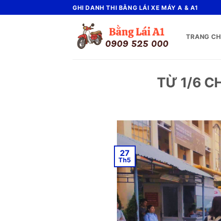
Bỏ
GHI DANH THI BẰNG LÁI XE MÁY A & A1
qua
nội
TRANG C
dung
TỪ 1/6 C
27
Th5