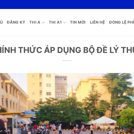
HỦ
ĐĂNG KÝ
THI A
THI A1
TIN MỚI
LIÊN HỆ
ĐÓNG LỆ PHÍ
HÍNH THỨC ÁP DỤNG BỘ ĐỀ LÝ T