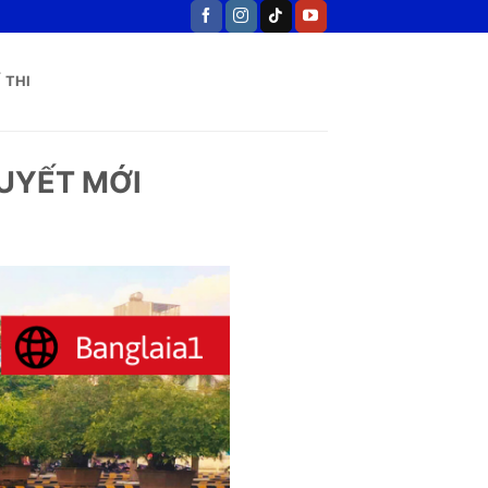
 THI
HUYẾT MỚI