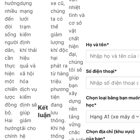
hưởng
dựng
xe cũ,
nhiệt
nhiều
mạng
chúng
tình và
đến
lưới
ta có
cơ sở
đời
trạm
thể
vật
sống
kiểm
giảm
chất
người
định
lượng
Họ và tên*
hiện
dân,
khí thải
khí độc
đại,
cần
hiệu
hại
chúng
thực
quả và
phát ra
tôi sẽ
Số điện thoại*
hiện
xã hội
từ hàng
giúp
một
hóa
triệu
bạn
chiến
dịch vụ
phương
xây
lược
kiểm
tiện
Chọn loại bằng bạn muố
dựng
đồng
định sẽ
đang
học*
Kết
nền
bộ.
giúp
lưu
luận
tảng
Hai
giảm
thông.
vững
hướng
tải cho
Khi hệ
Chọn địa chỉ (khu vực)
chắc
chính
hệ
thống
của bạn*
về kiến