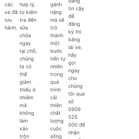
đáng
các
hợp lý,
gánh
tin cậy
xe đã
từ kiểm
nặng
để
lưu
tra đến
mà sẽ
đăng
hành.
sửa
trở
ký thi
chữa
thành
bằng
ngay
một
lái xe,
tại chỗ,
bước
hãy
chúng
tiến tự
gọi
ta có
nhiên
ngay
thể
trong
cho
giảm
quá
chúng
thiểu ô
trình
tôi qua
nhiễm
cải
số
mà
thiện
0909
không
chất
525
làm
lượng
000 để
xáo
cuộc
nhận
trộn
sống