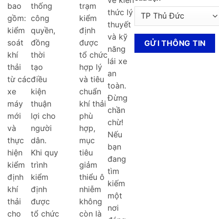
bao
thống
trạm
thức lý
gồm:
công
kiểm
thuyết
kiểm
quyền,
định
và kỹ
soát
đồng
được
năng
khí
thời
tổ chức
lái xe
thải
tạo
hợp lý
an
từ các
điều
và tiêu
toàn.
xe
kiện
chuẩn
Đừng
máy
thuận
khí thải
chần
mới
lợi cho
phù
chừ!
và
người
hợp,
Nếu
thực
dân.
mục
bạn
hiện
Khi quy
tiêu
đang
kiểm
trình
giảm
tìm
định
kiểm
thiểu ô
kiếm
khí
định
nhiễm
một
thải
được
không
nơi
cho
tổ chức
còn là