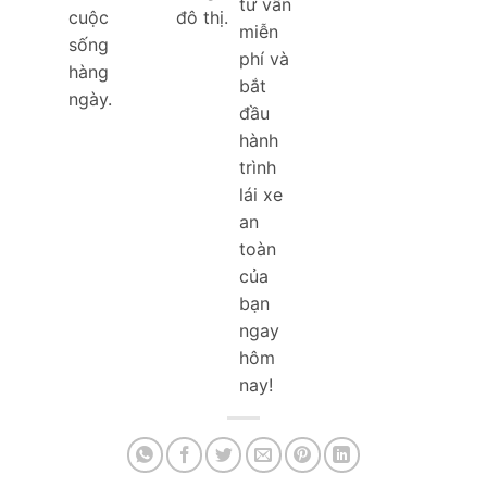
tư vấn
cuộc
đô thị.
miễn
sống
phí và
hàng
bắt
ngày.
đầu
hành
trình
lái xe
an
toàn
của
bạn
ngay
hôm
nay!