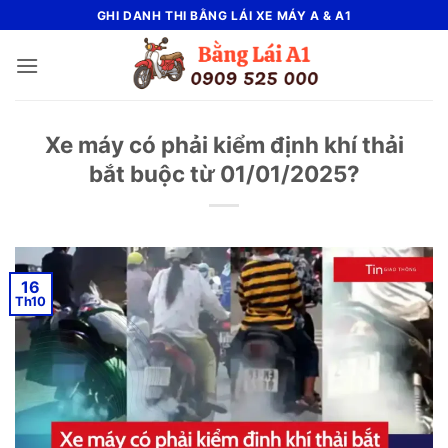
Bỏ
GHI DANH THI BẰNG LÁI XE MÁY A & A1
qua
nội
dung
Xe máy có phải kiểm định khí thải
bắt buộc từ 01/01/2025?
16
Th10