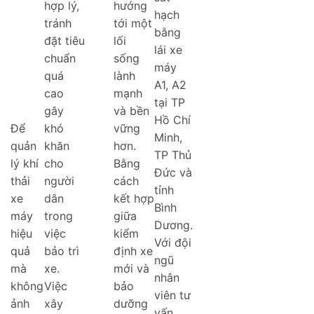
hợp lý,
hướng
hạch
tránh
tới một
bằng
đặt tiêu
lối
lái xe
chuẩn
sống
máy
quá
lành
A1, A2
cao
mạnh
tại TP
gây
và bền
Hồ Chí
Để
khó
vững
Minh,
quản
khăn
hơn.
TP Thủ
lý khí
cho
Bằng
Đức và
thải
người
cách
tỉnh
xe
dân
kết hợp
Bình
máy
trong
giữa
Dương.
hiệu
việc
kiểm
Với đội
quả
bảo trì
định xe
ngũ
mà
xe.
mới và
nhân
không
Việc
bảo
viên tư
ảnh
xây
dưỡng
vấn