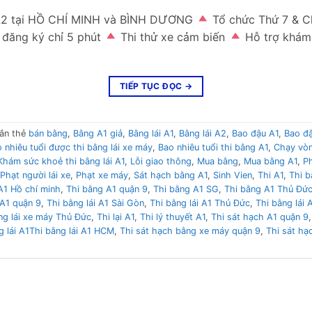
, A2 tại HỒ CHÍ MINH và BÌNH DƯƠNG
Tổ chức Thứ 7 & C
 đăng ký chỉ 5 phút
Thi thử xe cảm biến
Hỗ trợ khám 
TIẾP TỤC ĐỌC
→
ắn thẻ
bán bằng
,
Bằng A1 giả
,
Bằng lái A1
,
Bằng lái A2
,
Bao đậu A1
,
Bao đ
 nhiêu tuổi được thi bằng lái xe máy
,
Bao nhiêu tuổi thi bằng A1
,
Chạy vòn
Khám sức khoẻ thi bằng lái A1
,
Lỗi giao thông
,
Mua bằng
,
Mua bằng A1
,
Ph
Phạt người lái xe
,
Phạt xe máy
,
Sát hạch bằng A1
,
Sinh Vien
,
Thi A1
,
Thi b
A1 Hồ chí minh
,
Thi bằng A1 quận 9
,
Thi bằng A1 SG
,
Thi bằng A1 Thủ Đứ
 A1 quận 9
,
Thi bằng lái A1 Sài Gòn
,
Thi bằng lái A1 Thủ Đức
,
Thi bằng lái 
ng lái xe máy Thủ Đức
,
Thi lại A1
,
Thi lý thuyết A1
,
Thi sát hạch A1 quận 9
g lái A1Thi bằng lái A1 HCM
,
Thi sát hạch bằng xe máy quận 9
,
Thi sát h