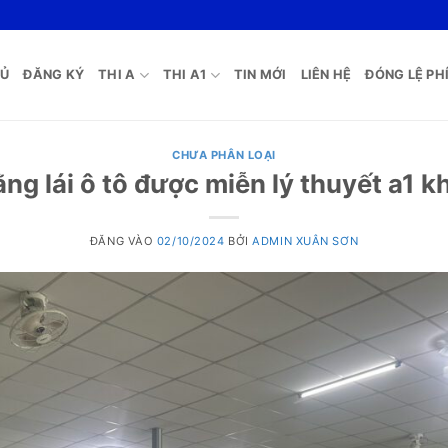
HỦ
ĐĂNG KÝ
THI A
THI A1
TIN MỚI
LIÊN HỆ
ĐÓNG LỆ PHÍ
CHƯA PHÂN LOẠI
ng lái ô tô được miễn lý thuyết a1 
ĐĂNG VÀO
02/10/2024
BỞI
ADMIN XUÂN SƠN