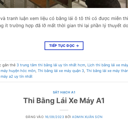
à tranh luận xem liệu có bằng lái ô tô thì có được miễn thi
g ít trường hợp đã lỡ mất thời gian thi lại phần lý thuyết 
TIẾP TỤC ĐỌC
→
c gắn thẻ
3 trung tâm thi bằng lái uy tín nhất hcm
,
Lịch thi bằng lái xe m
xe máy huyện hóc môn
,
Thi bằng lái xe máy quận 3
,
Thi bằng lái xe máy thà
 máy a2 uy tín nhất
SÁT HẠCH A1
Thi Bằng Lái Xe Máy A1
ĐĂNG VÀO
16/09/2023
BỞI
ADMIN XUÂN SƠN