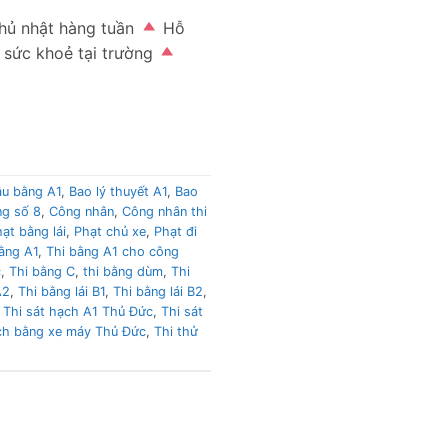
hủ nhật hàng tuần
Hỗ
sức khoẻ tại trường
ậu bằng A1
,
Bao lý thuyết A1
,
Bao
g số 8
,
Công nhân
,
Công nhân thi
ạt bằng lái
,
Phạt chủ xe
,
Phạt đi
ằng A1
,
Thi bằng A1 cho công
c
,
Thi bằng C
,
thi bằng dùm
,
Thi
A2
,
Thi bằng lái B1
,
Thi bằng lái B2
,
,
Thi sát hạch A1 Thủ Đức
,
Thi sát
ạch bằng xe máy Thủ Đức
,
Thi thử