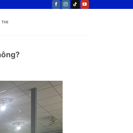
 THI
không?