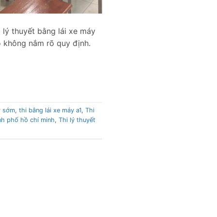
 lý thuyết bằng lái xe máy
do không nắm rõ quy định.
áy sớm
,
thi bằng lái xe máy a1
,
Thi
nh phố hồ chí minh
,
Thi lý thuyết