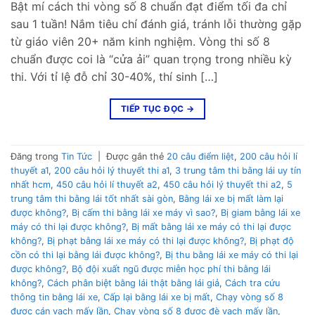
Bật mí cách thi vòng số 8 chuẩn đạt điểm tối đa chỉ
sau 1 tuần! Nắm tiêu chí đánh giá, tránh lỗi thường gặp
từ giáo viên 20+ năm kinh nghiệm. Vòng thi số 8
chuẩn được coi là “cửa ải” quan trọng trong nhiều kỳ
thi. Với tỉ lệ đỗ chỉ 30-40%, thí sinh […]
TIẾP TỤC ĐỌC
→
Đăng trong
Tin Tức
|
Được gắn thẻ
20 câu điểm liệt
,
200 câu hỏi lí
thuyết a1
,
200 câu hỏi lý thuyết thi a1
,
3 trung tâm thi bằng lái uy tín
nhất hcm
,
450 câu hỏi lí thuyết a2
,
450 câu hỏi lý thuyết thi a2
,
5
trung tâm thi bằng lái tốt nhất sài gòn
,
Bằng lái xe bị mất làm lại
được không?
,
Bị cấm thi bằng lái xe máy vì sao?
,
Bị giam bằng lái xe
máy có thi lại được không?
,
Bị mất bằng lái xe máy có thi lại được
không?
,
Bị phạt bằng lái xe máy có thi lại được không?
,
Bị phạt độ
cồn có thi lại bằng lái được không?
,
Bị thu bằng lái xe máy có thi lại
được không?
,
Bộ đội xuất ngũ được miễn học phí thi bằng lái
không?
,
Cách phân biệt bằng lái thật bằng lái giả
,
Cách tra cứu
thông tin bằng lái xe
,
Cấp lại bằng lái xe bị mất
,
Chạy vòng số 8
được cán vạch mấy lần
,
Chạy vòng số 8 được đè vạch mấy lần
,