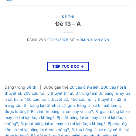
ĐỀ THI
Đề 13 – A
ĐĂNG VÀO
02/06/2025
BỞI
ADMIN XUÂN SƠN
TIẾP TỤC ĐỌC
→
Đăng trong
Đề thi
|
Được gắn thẻ
20 câu điểm liệt
,
200 câu hỏi lí
thuyết a1
,
200 câu hỏi lý thuyết thi a1
,
3 trung tâm thi bằng lái uy tín
nhất hcm
,
450 câu hỏi lí thuyết a2
,
450 câu hỏi lý thuyết thi a2
,
5
trung tâm thi bằng lái tốt nhất sài gòn
,
Bằng lái xe bị mất làm lại
được không?
,
Bị cấm thi bằng lái xe máy vì sao?
,
Bị giam bằng lái xe
máy có thi lại được không?
,
Bị mất bằng lái xe máy có thi lại được
không?
,
Bị phạt bằng lái xe máy có thi lại được không?
,
Bị phạt độ
cồn có thi lại bằng lái được không?
,
Bị thu bằng lái xe máy có thi lại
được không?
,
Bộ đội xuất ngũ được miễn học phí thi bằng lái