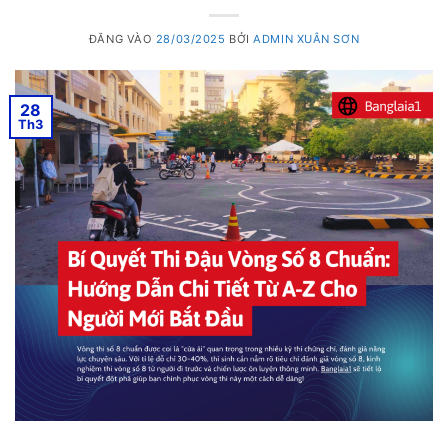
ĐĂNG VÀO
28/03/2025
BỞI
ADMIN XUÂN SƠN
28
Th3