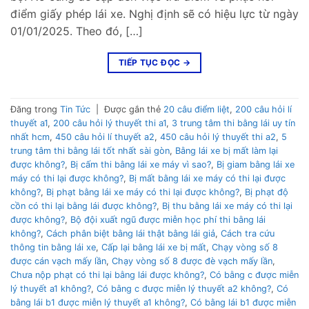
điểm giấy phép lái xe. Nghị định sẽ có hiệu lực từ ngày
01/01/2025. Theo đó, […]
TIẾP TỤC ĐỌC
→
Đăng trong
Tin Tức
|
Được gắn thẻ
20 câu điểm liệt
,
200 câu hỏi lí
thuyết a1
,
200 câu hỏi lý thuyết thi a1
,
3 trung tâm thi bằng lái uy tín
nhất hcm
,
450 câu hỏi lí thuyết a2
,
450 câu hỏi lý thuyết thi a2
,
5
trung tâm thi bằng lái tốt nhất sài gòn
,
Bằng lái xe bị mất làm lại
được không?
,
Bị cấm thi bằng lái xe máy vì sao?
,
Bị giam bằng lái xe
máy có thi lại được không?
,
Bị mất bằng lái xe máy có thi lại được
không?
,
Bị phạt bằng lái xe máy có thi lại được không?
,
Bị phạt độ
cồn có thi lại bằng lái được không?
,
Bị thu bằng lái xe máy có thi lại
được không?
,
Bộ đội xuất ngũ được miễn học phí thi bằng lái
không?
,
Cách phân biệt bằng lái thật bằng lái giả
,
Cách tra cứu
thông tin bằng lái xe
,
Cấp lại bằng lái xe bị mất
,
Chạy vòng số 8
được cán vạch mấy lần
,
Chạy vòng số 8 được đè vạch mấy lần
,
Chưa nộp phạt có thi lại bằng lái được không?
,
Có bằng c được miễn
lý thuyết a1 không?
,
Có bằng c được miễn lý thuyết a2 không?
,
Có
bằng lái b1 được miễn lý thuyết a1 không?
,
Có bằng lái b1 được miễn