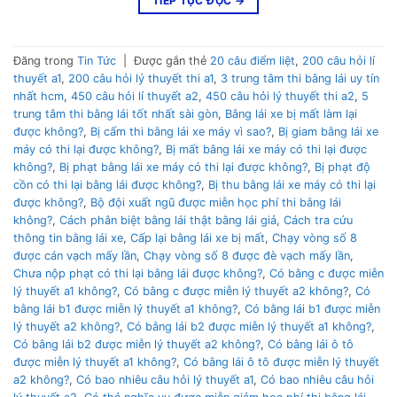
TIẾP TỤC ĐỌC
→
Đăng trong
Tin Tức
|
Được gắn thẻ
20 câu điểm liệt
,
200 câu hỏi lí
thuyết a1
,
200 câu hỏi lý thuyết thi a1
,
3 trung tâm thi bằng lái uy tín
nhất hcm
,
450 câu hỏi lí thuyết a2
,
450 câu hỏi lý thuyết thi a2
,
5
trung tâm thi bằng lái tốt nhất sài gòn
,
Bằng lái xe bị mất làm lại
được không?
,
Bị cấm thi bằng lái xe máy vì sao?
,
Bị giam bằng lái xe
máy có thi lại được không?
,
Bị mất bằng lái xe máy có thi lại được
không?
,
Bị phạt bằng lái xe máy có thi lại được không?
,
Bị phạt độ
cồn có thi lại bằng lái được không?
,
Bị thu bằng lái xe máy có thi lại
được không?
,
Bộ đội xuất ngũ được miễn học phí thi bằng lái
không?
,
Cách phân biệt bằng lái thật bằng lái giả
,
Cách tra cứu
thông tin bằng lái xe
,
Cấp lại bằng lái xe bị mất
,
Chạy vòng số 8
được cán vạch mấy lần
,
Chạy vòng số 8 được đè vạch mấy lần
,
Chưa nộp phạt có thi lại bằng lái được không?
,
Có bằng c được miễn
lý thuyết a1 không?
,
Có bằng c được miễn lý thuyết a2 không?
,
Có
bằng lái b1 được miễn lý thuyết a1 không?
,
Có bằng lái b1 được miễn
lý thuyết a2 không?
,
Có bằng lái b2 được miễn lý thuyết a1 không?
,
Có bằng lái b2 được miễn lý thuyết a2 không?
,
Có bằng lái ô tô
được miễn lý thuyết a1 không?
,
Có bằng lái ô tô được miễn lý thuyết
a2 không?
,
Có bao nhiêu câu hỏi lý thuyết a1
,
Có bao nhiêu câu hỏi