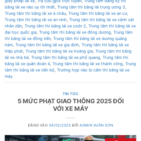
giấy phép lái xe
,
Tra cứu gplx trực tuyến
,
Trung tâm đăng ký thi
bằng lái xe nào uy tín nhất
,
Trung tâm thi bằng lái trung ương 3
,
Trung tâm thi bằng lái xe á châu
,
Trung tâm thi bằng lái xe an cư
,
Trung tâm thi bằng lái xe an ninh
,
Trung tâm thi bằng lái xe cảnh sát
nhân dân
,
Trung tâm thi bằng lái xe csdn 2
,
Trung tâm thi bằng lái xe
đại học quốc gia
,
Trung tâm thi bằng lái xe đông dương
,
Trung tâm
thi bằng lái xe đồng tiến
,
Trung tâm thi bằng lái xe dương quảng
hàm
,
Trung tâm thi bằng lái xe gia định
,
Trung tâm thi bằng lái xe
hiệp phát
,
Trung tâm thi bằng lái xe hoàng gia
,
Trung tâm thi bằng
lái xe nhà bè
,
Trung tâm thi bằng lái xe phổ quang
,
Trung tâm thi
bằng lái xe quân đoàn 4
,
Trung tâm thi bằng lái xe thành công
,
Trung
tâm thi bằng lái xe tiến bộ
,
Trường hợp nào bị cấm thi bằng lái xe
máy
TIN TỨC
5 MỨC PHẠT GIAO THÔNG 2025 ĐỐI
VỚI XE MÁY
ĐĂNG VÀO
04/02/2025
BỞI
ADMIN XUÂN SƠN