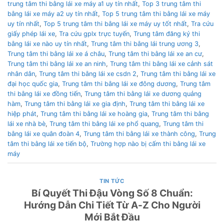
trung tâm thi bằng lái xe máy a1 uy tín nhất
,
Top 3 trung tâm thi
bằng lái xe máy a2 uy tín nhất
,
Top 5 trung tâm thi bằng lái xe máy
uy tín nhất
,
Top 5 trung tâm thi bằng lái xe máy uy tốt nhất
,
Tra cứu
giấy phép lái xe
,
Tra cứu gplx trực tuyến
,
Trung tâm đăng ký thi
bằng lái xe nào uy tín nhất
,
Trung tâm thi bằng lái trung ương 3
,
Trung tâm thi bằng lái xe á châu
,
Trung tâm thi bằng lái xe an cư
,
Trung tâm thi bằng lái xe an ninh
,
Trung tâm thi bằng lái xe cảnh sát
nhân dân
,
Trung tâm thi bằng lái xe csdn 2
,
Trung tâm thi bằng lái xe
đại học quốc gia
,
Trung tâm thi bằng lái xe đông dương
,
Trung tâm
thi bằng lái xe đồng tiến
,
Trung tâm thi bằng lái xe dương quảng
hàm
,
Trung tâm thi bằng lái xe gia định
,
Trung tâm thi bằng lái xe
hiệp phát
,
Trung tâm thi bằng lái xe hoàng gia
,
Trung tâm thi bằng
lái xe nhà bè
,
Trung tâm thi bằng lái xe phổ quang
,
Trung tâm thi
bằng lái xe quân đoàn 4
,
Trung tâm thi bằng lái xe thành công
,
Trung
tâm thi bằng lái xe tiến bộ
,
Trường hợp nào bị cấm thi bằng lái xe
máy
TIN TỨC
Bí Quyết Thi Đậu Vòng Số 8 Chuẩn:
Hướng Dẫn Chi Tiết Từ A-Z Cho Người
Mới Bắt Đầu