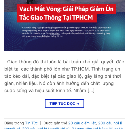
Giao thông đô thị luôn là bài toán khó giải quyết, đặc
biệt tại các thành phố lớn như TP.HCM. Tình trạng ùn
tắc kéo dài, đặc biệt tại các giao lộ, gây lãng phí thời
gian, nhiên liệu. Nó còn ảnh hưởng đến chất lượng
cuộc sống và hiệu suất kinh tế. Nhằm […]
TIẾP TỤC ĐỌC
→
Đăng trong
Tin Tức
|
Được gắn thẻ
20 câu điểm liệt
,
200 câu hỏi lí
thuyết a1
,
200 câu hỏi lý thuyết thi a1
,
3 trung tâm thi bằng lái uy tín