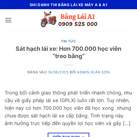
Bỏ
GHI DANH THI BẰNG LÁI XE MÁY A & A1
qua
nội
dung
TIN TỨC
Sát hạch lái xe: Hơn 700.000 học viên
“treo bằng”
ĐĂNG VÀO
16/06/2025
BỞI
ADMIN XUÂN SƠN
Trong bối cảnh giao thông phát triển nhanh chóng, nhu
cầu về giấy phép lái xe (GPLX) luôn rất lớn. Tuy nhiên,
hiện nay có hơn 700.000 học viên đã học xong nhưng
chưa được sát hạch lái xe cấp bằng. Tình trạng này
ảnh hưởng trực tiếp đến quyền lợi học viên và gây […]