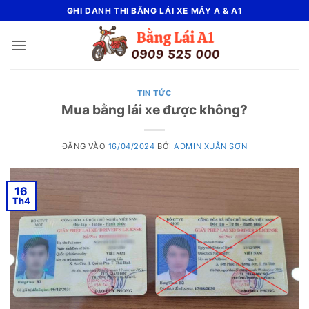
Bỏ
GHI DANH THI BẰNG LÁI XE MÁY A & A1
qua
nội
dung
TIN TỨC
Mua bằng lái xe được không?
ĐĂNG VÀO
16/04/2024
BỞI
ADMIN XUÂN SƠN
16
Th4