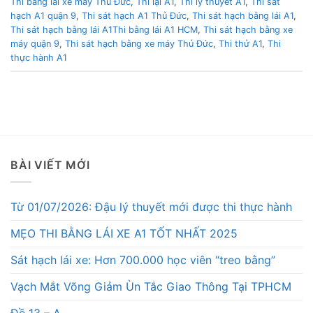
Thi bằng lái xe máy Thủ Đức
,
Thi lại A1
,
Thi lý thuyết A1
,
Thi sát
hạch A1 quận 9
,
Thi sát hạch A1 Thủ Đức
,
Thi sát hạch bằng lái A1
,
Thi sát hạch bằng lái A1Thi bằng lái A1 HCM
,
Thi sát hạch bằng xe
máy quận 9
,
Thi sát hạch bằng xe máy Thủ Đức
,
Thi thử A1
,
Thi
thực hành A1
BÀI VIẾT MỚI
Từ 01/07/2026: Đậu lý thuyết mới được thi thực hành
MẸO THI BẰNG LÁI XE A1 TỐT NHẤT 2025
Sát hạch lái xe: Hơn 700.000 học viên “treo bằng”
Vạch Mắt Võng Giảm Ùn Tắc Giao Thông Tại TPHCM