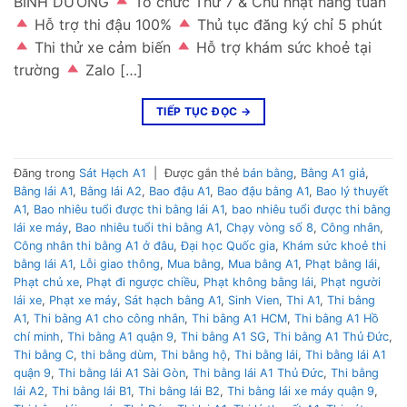
BÌNH DƯƠNG
Tổ chức Thứ 7 & Chủ nhật hàng tuần
Hỗ trợ thi đậu 100%
Thủ tục đăng ký chỉ 5 phút
Thi thử xe cảm biến
Hỗ trợ khám sức khoẻ tại
trường
Zalo […]
TIẾP TỤC ĐỌC
→
Đăng trong
Sát Hạch A1
|
Được gắn thẻ
bán bằng
,
Bằng A1 giả
,
Bằng lái A1
,
Bằng lái A2
,
Bao đậu A1
,
Bao đậu bằng A1
,
Bao lý thuyết
A1
,
Bao nhiêu tuổi được thi bằng lái A1
,
bao nhiêu tuổi được thi bằng
lái xe máy
,
Bao nhiêu tuổi thi bằng A1
,
Chạy vòng số 8
,
Công nhân
,
Công nhân thi bằng A1 ở đâu
,
Đại học Quốc gia
,
Khám sức khoẻ thi
bằng lái A1
,
Lỗi giao thông
,
Mua bằng
,
Mua bằng A1
,
Phạt bằng lái
,
Phạt chủ xe
,
Phạt đi ngược chiều
,
Phạt không bằng lái
,
Phạt người
lái xe
,
Phạt xe máy
,
Sát hạch bằng A1
,
Sinh Vien
,
Thi A1
,
Thi bằng
A1
,
Thi bằng A1 cho công nhân
,
Thi bằng A1 HCM
,
Thi bằng A1 Hồ
chí minh
,
Thi bằng A1 quận 9
,
Thi bằng A1 SG
,
Thi bằng A1 Thủ Đức
,
Thi bằng C
,
thi bằng dùm
,
Thi bằng hộ
,
Thi bằng lái
,
Thi bằng lái A1
quận 9
,
Thi bằng lái A1 Sài Gòn
,
Thi bằng lái A1 Thủ Đức
,
Thi bằng
lái A2
,
Thi bằng lái B1
,
Thi bằng lái B2
,
Thi bằng lái xe máy quận 9
,