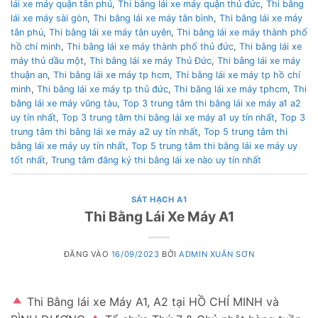
lái xe máy quận tân phú
,
Thi bằng lái xe máy quận thủ đức
,
Thi bằng
lái xe máy sài gòn
,
Thi bằng lái xe máy tân bình
,
Thi bằng lái xe máy
tân phú
,
Thi bằng lái xe máy tân uyên
,
Thi bằng lái xe máy thành phố
hồ chí minh
,
Thi bằng lái xe máy thành phố thủ đức
,
Thi bằng lái xe
máy thủ dầu một
,
Thi bằng lái xe máy Thủ Đức
,
Thi bằng lái xe máy
thuận an
,
Thi bằng lái xe máy tp hcm
,
Thi bằng lái xe máy tp hồ chí
minh
,
Thi bằng lái xe máy tp thủ đức
,
Thi bằng lái xe máy tphcm
,
Thi
bằng lái xe máy vũng tàu
,
Top 3 trung tâm thi bằng lái xe máy a1 a2
uy tín nhất
,
Top 3 trung tâm thi bằng lái xe máy a1 uy tín nhất
,
Top 3
trung tâm thi bằng lái xe máy a2 uy tín nhất
,
Top 5 trung tâm thi
bằng lái xe máy uy tín nhất
,
Top 5 trung tâm thi bằng lái xe máy uy
tốt nhất
,
Trung tâm đăng ký thi bằng lái xe nào uy tín nhất
SÁT HẠCH A1
Thi Bằng Lái Xe Máy A1
ĐĂNG VÀO
16/09/2023
BỞI
ADMIN XUÂN SƠN
Thi Bằng lái xe Máy A1, A2 tại HỒ CHÍ MINH và