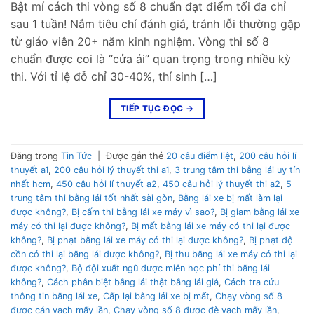
Bật mí cách thi vòng số 8 chuẩn đạt điểm tối đa chỉ
sau 1 tuần! Nắm tiêu chí đánh giá, tránh lỗi thường gặp
từ giáo viên 20+ năm kinh nghiệm. Vòng thi số 8
chuẩn được coi là “cửa ải” quan trọng trong nhiều kỳ
thi. Với tỉ lệ đỗ chỉ 30-40%, thí sinh […]
TIẾP TỤC ĐỌC
→
Đăng trong
Tin Tức
|
Được gắn thẻ
20 câu điểm liệt
,
200 câu hỏi lí
thuyết a1
,
200 câu hỏi lý thuyết thi a1
,
3 trung tâm thi bằng lái uy tín
nhất hcm
,
450 câu hỏi lí thuyết a2
,
450 câu hỏi lý thuyết thi a2
,
5
trung tâm thi bằng lái tốt nhất sài gòn
,
Bằng lái xe bị mất làm lại
được không?
,
Bị cấm thi bằng lái xe máy vì sao?
,
Bị giam bằng lái xe
máy có thi lại được không?
,
Bị mất bằng lái xe máy có thi lại được
không?
,
Bị phạt bằng lái xe máy có thi lại được không?
,
Bị phạt độ
cồn có thi lại bằng lái được không?
,
Bị thu bằng lái xe máy có thi lại
được không?
,
Bộ đội xuất ngũ được miễn học phí thi bằng lái
không?
,
Cách phân biệt bằng lái thật bằng lái giả
,
Cách tra cứu
thông tin bằng lái xe
,
Cấp lại bằng lái xe bị mất
,
Chạy vòng số 8
được cán vạch mấy lần
,
Chạy vòng số 8 được đè vạch mấy lần
,