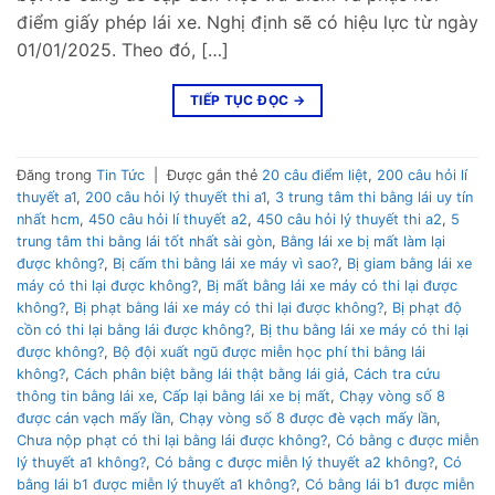
điểm giấy phép lái xe. Nghị định sẽ có hiệu lực từ ngày
01/01/2025. Theo đó, […]
TIẾP TỤC ĐỌC
→
Đăng trong
Tin Tức
|
Được gắn thẻ
20 câu điểm liệt
,
200 câu hỏi lí
thuyết a1
,
200 câu hỏi lý thuyết thi a1
,
3 trung tâm thi bằng lái uy tín
nhất hcm
,
450 câu hỏi lí thuyết a2
,
450 câu hỏi lý thuyết thi a2
,
5
trung tâm thi bằng lái tốt nhất sài gòn
,
Bằng lái xe bị mất làm lại
được không?
,
Bị cấm thi bằng lái xe máy vì sao?
,
Bị giam bằng lái xe
máy có thi lại được không?
,
Bị mất bằng lái xe máy có thi lại được
không?
,
Bị phạt bằng lái xe máy có thi lại được không?
,
Bị phạt độ
cồn có thi lại bằng lái được không?
,
Bị thu bằng lái xe máy có thi lại
được không?
,
Bộ đội xuất ngũ được miễn học phí thi bằng lái
không?
,
Cách phân biệt bằng lái thật bằng lái giả
,
Cách tra cứu
thông tin bằng lái xe
,
Cấp lại bằng lái xe bị mất
,
Chạy vòng số 8
được cán vạch mấy lần
,
Chạy vòng số 8 được đè vạch mấy lần
,
Chưa nộp phạt có thi lại bằng lái được không?
,
Có bằng c được miễn
lý thuyết a1 không?
,
Có bằng c được miễn lý thuyết a2 không?
,
Có
bằng lái b1 được miễn lý thuyết a1 không?
,
Có bằng lái b1 được miễn