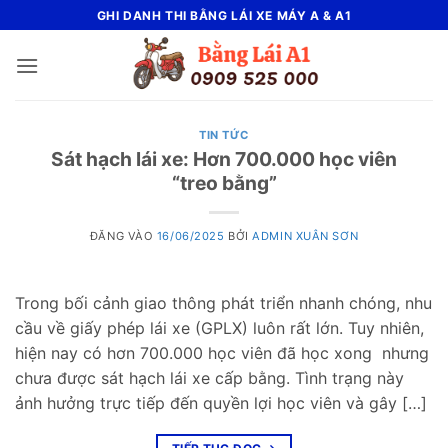
Bỏ
GHI DANH THI BẰNG LÁI XE MÁY A & A1
qua
nội
dung
TIN TỨC
Sát hạch lái xe: Hơn 700.000 học viên
“treo bằng”
ĐĂNG VÀO
16/06/2025
BỞI
ADMIN XUÂN SƠN
Trong bối cảnh giao thông phát triển nhanh chóng, nhu
cầu về giấy phép lái xe (GPLX) luôn rất lớn. Tuy nhiên,
hiện nay có hơn 700.000 học viên đã học xong nhưng
chưa được sát hạch lái xe cấp bằng. Tình trạng này
ảnh hưởng trực tiếp đến quyền lợi học viên và gây […]