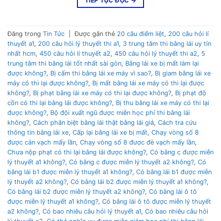
TIẾP TỤC ĐỌC
→
Đăng trong
Tin Tức
|
Được gắn thẻ
20 câu điểm liệt
,
200 câu hỏi lí
thuyết a1
,
200 câu hỏi lý thuyết thi a1
,
3 trung tâm thi bằng lái uy tín
nhất hcm
,
450 câu hỏi lí thuyết a2
,
450 câu hỏi lý thuyết thi a2
,
5
trung tâm thi bằng lái tốt nhất sài gòn
,
Bằng lái xe bị mất làm lại
được không?
,
Bị cấm thi bằng lái xe máy vì sao?
,
Bị giam bằng lái xe
máy có thi lại được không?
,
Bị mất bằng lái xe máy có thi lại được
không?
,
Bị phạt bằng lái xe máy có thi lại được không?
,
Bị phạt độ
cồn có thi lại bằng lái được không?
,
Bị thu bằng lái xe máy có thi lại
được không?
,
Bộ đội xuất ngũ được miễn học phí thi bằng lái
không?
,
Cách phân biệt bằng lái thật bằng lái giả
,
Cách tra cứu
thông tin bằng lái xe
,
Cấp lại bằng lái xe bị mất
,
Chạy vòng số 8
được cán vạch mấy lần
,
Chạy vòng số 8 được đè vạch mấy lần
,
Chưa nộp phạt có thi lại bằng lái được không?
,
Có bằng c được miễn
lý thuyết a1 không?
,
Có bằng c được miễn lý thuyết a2 không?
,
Có
bằng lái b1 được miễn lý thuyết a1 không?
,
Có bằng lái b1 được miễn
lý thuyết a2 không?
,
Có bằng lái b2 được miễn lý thuyết a1 không?
,
Có bằng lái b2 được miễn lý thuyết a2 không?
,
Có bằng lái ô tô
được miễn lý thuyết a1 không?
,
Có bằng lái ô tô được miễn lý thuyết
a2 không?
,
Có bao nhiêu câu hỏi lý thuyết a1
,
Có bao nhiêu câu hỏi