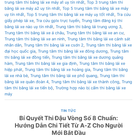
trung tâm thi bằng lái xe máy a1 uy tín nhất
,
Top 3 trung tâm thi
bằng lái xe máy a2 uy tín nhất
,
Top 5 trung tâm thi bằng lái xe máy
uy tín nhất
,
Top 5 trung tâm thi bằng lái xe máy uy tốt nhất
,
Tra cứu
giấy phép lái xe
,
Tra cứu gplx trực tuyến
,
Trung tâm đăng ký thi
bằng lái xe nào uy tín nhất
,
Trung tâm thi bằng lái trung ương 3
,
Trung tâm thi bằng lái xe á châu
,
Trung tâm thi bằng lái xe an cư
,
Trung tâm thi bằng lái xe an ninh
,
Trung tâm thi bằng lái xe cảnh sát
nhân dân
,
Trung tâm thi bằng lái xe csdn 2
,
Trung tâm thi bằng lái xe
đại học quốc gia
,
Trung tâm thi bằng lái xe đông dương
,
Trung tâm
thi bằng lái xe đồng tiến
,
Trung tâm thi bằng lái xe dương quảng
hàm
,
Trung tâm thi bằng lái xe gia định
,
Trung tâm thi bằng lái xe
hiệp phát
,
Trung tâm thi bằng lái xe hoàng gia
,
Trung tâm thi bằng
lái xe nhà bè
,
Trung tâm thi bằng lái xe phổ quang
,
Trung tâm thi
bằng lái xe quân đoàn 4
,
Trung tâm thi bằng lái xe thành công
,
Trung
tâm thi bằng lái xe tiến bộ
,
Trường hợp nào bị cấm thi bằng lái xe
máy
TIN TỨC
Bí Quyết Thi Đậu Vòng Số 8 Chuẩn:
Hướng Dẫn Chi Tiết Từ A-Z Cho Người
Mới Bắt Đầu