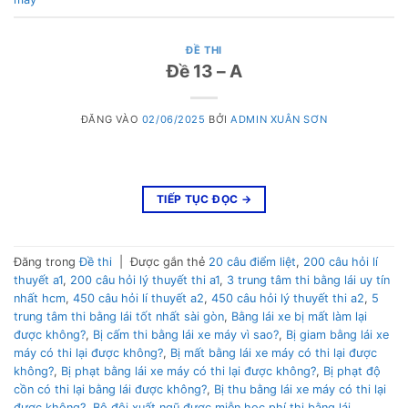
ĐỀ THI
Đề 13 – A
ĐĂNG VÀO
02/06/2025
BỞI
ADMIN XUÂN SƠN
TIẾP TỤC ĐỌC
→
Đăng trong
Đề thi
|
Được gắn thẻ
20 câu điểm liệt
,
200 câu hỏi lí
thuyết a1
,
200 câu hỏi lý thuyết thi a1
,
3 trung tâm thi bằng lái uy tín
nhất hcm
,
450 câu hỏi lí thuyết a2
,
450 câu hỏi lý thuyết thi a2
,
5
trung tâm thi bằng lái tốt nhất sài gòn
,
Bằng lái xe bị mất làm lại
được không?
,
Bị cấm thi bằng lái xe máy vì sao?
,
Bị giam bằng lái xe
máy có thi lại được không?
,
Bị mất bằng lái xe máy có thi lại được
không?
,
Bị phạt bằng lái xe máy có thi lại được không?
,
Bị phạt độ
cồn có thi lại bằng lái được không?
,
Bị thu bằng lái xe máy có thi lại
được không?
,
Bộ đội xuất ngũ được miễn học phí thi bằng lái