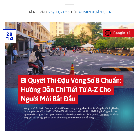
ĐĂNG VÀO
28/03/2025
BỞI
ADMIN XUÂN SƠN
28
Th3