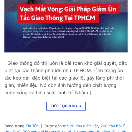
Giao thông đô thị luôn là bài toán khó giải quyết, đặc
biệt tại các thành phố lớn như TP.HCM. Tình trạng ùn
tắc kéo dài, đặc biệt tại các giao lộ, gây lãng phí thời
gian, nhiên liệu. Nó còn ảnh hưởng đến chất lượng
cuộc sống và hiệu suất kinh tế. Nhằm […]
TIẾP TỤC ĐỌC
→
Đăng trong
Tin Tức
|
Được gắn thẻ
20 câu điểm liệt
,
200 câu hỏi lí
thuyết a1
,
200 câu hỏi lý thuyết thi a1
,
3 trung tâm thi bằng lái uy tín