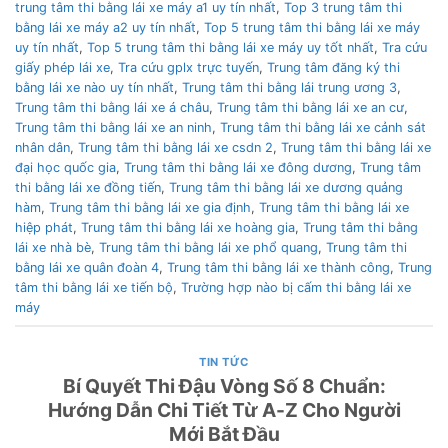
trung tâm thi bằng lái xe máy a1 uy tín nhất
,
Top 3 trung tâm thi
bằng lái xe máy a2 uy tín nhất
,
Top 5 trung tâm thi bằng lái xe máy
uy tín nhất
,
Top 5 trung tâm thi bằng lái xe máy uy tốt nhất
,
Tra cứu
giấy phép lái xe
,
Tra cứu gplx trực tuyến
,
Trung tâm đăng ký thi
bằng lái xe nào uy tín nhất
,
Trung tâm thi bằng lái trung ương 3
,
Trung tâm thi bằng lái xe á châu
,
Trung tâm thi bằng lái xe an cư
,
Trung tâm thi bằng lái xe an ninh
,
Trung tâm thi bằng lái xe cảnh sát
nhân dân
,
Trung tâm thi bằng lái xe csdn 2
,
Trung tâm thi bằng lái xe
đại học quốc gia
,
Trung tâm thi bằng lái xe đông dương
,
Trung tâm
thi bằng lái xe đồng tiến
,
Trung tâm thi bằng lái xe dương quảng
hàm
,
Trung tâm thi bằng lái xe gia định
,
Trung tâm thi bằng lái xe
hiệp phát
,
Trung tâm thi bằng lái xe hoàng gia
,
Trung tâm thi bằng
lái xe nhà bè
,
Trung tâm thi bằng lái xe phổ quang
,
Trung tâm thi
bằng lái xe quân đoàn 4
,
Trung tâm thi bằng lái xe thành công
,
Trung
tâm thi bằng lái xe tiến bộ
,
Trường hợp nào bị cấm thi bằng lái xe
máy
TIN TỨC
Bí Quyết Thi Đậu Vòng Số 8 Chuẩn:
Hướng Dẫn Chi Tiết Từ A-Z Cho Người
Mới Bắt Đầu