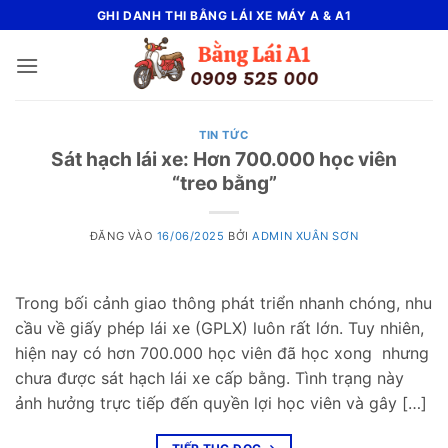
Bỏ
GHI DANH THI BẰNG LÁI XE MÁY A & A1
qua
nội
dung
TIN TỨC
Sát hạch lái xe: Hơn 700.000 học viên
“treo bằng”
ĐĂNG VÀO
16/06/2025
BỞI
ADMIN XUÂN SƠN
Trong bối cảnh giao thông phát triển nhanh chóng, nhu
cầu về giấy phép lái xe (GPLX) luôn rất lớn. Tuy nhiên,
hiện nay có hơn 700.000 học viên đã học xong nhưng
chưa được sát hạch lái xe cấp bằng. Tình trạng này
ảnh hưởng trực tiếp đến quyền lợi học viên và gây […]