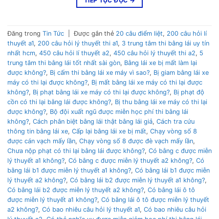
TIẾP TỤC ĐỌC
→
Đăng trong
Tin Tức
|
Được gắn thẻ
20 câu điểm liệt
,
200 câu hỏi lí
thuyết a1
,
200 câu hỏi lý thuyết thi a1
,
3 trung tâm thi bằng lái uy tín
nhất hcm
,
450 câu hỏi lí thuyết a2
,
450 câu hỏi lý thuyết thi a2
,
5
trung tâm thi bằng lái tốt nhất sài gòn
,
Bằng lái xe bị mất làm lại
được không?
,
Bị cấm thi bằng lái xe máy vì sao?
,
Bị giam bằng lái xe
máy có thi lại được không?
,
Bị mất bằng lái xe máy có thi lại được
không?
,
Bị phạt bằng lái xe máy có thi lại được không?
,
Bị phạt độ
cồn có thi lại bằng lái được không?
,
Bị thu bằng lái xe máy có thi lại
được không?
,
Bộ đội xuất ngũ được miễn học phí thi bằng lái
không?
,
Cách phân biệt bằng lái thật bằng lái giả
,
Cách tra cứu
thông tin bằng lái xe
,
Cấp lại bằng lái xe bị mất
,
Chạy vòng số 8
được cán vạch mấy lần
,
Chạy vòng số 8 được đè vạch mấy lần
,
Chưa nộp phạt có thi lại bằng lái được không?
,
Có bằng c được miễn
lý thuyết a1 không?
,
Có bằng c được miễn lý thuyết a2 không?
,
Có
bằng lái b1 được miễn lý thuyết a1 không?
,
Có bằng lái b1 được miễn
lý thuyết a2 không?
,
Có bằng lái b2 được miễn lý thuyết a1 không?
,
Có bằng lái b2 được miễn lý thuyết a2 không?
,
Có bằng lái ô tô
được miễn lý thuyết a1 không?
,
Có bằng lái ô tô được miễn lý thuyết
a2 không?
,
Có bao nhiêu câu hỏi lý thuyết a1
,
Có bao nhiêu câu hỏi