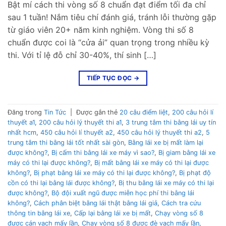
Bật mí cách thi vòng số 8 chuẩn đạt điểm tối đa chỉ
sau 1 tuần! Nắm tiêu chí đánh giá, tránh lỗi thường gặp
từ giáo viên 20+ năm kinh nghiệm. Vòng thi số 8
chuẩn được coi là “cửa ải” quan trọng trong nhiều kỳ
thi. Với tỉ lệ đỗ chỉ 30-40%, thí sinh […]
TIẾP TỤC ĐỌC
→
Đăng trong
Tin Tức
|
Được gắn thẻ
20 câu điểm liệt
,
200 câu hỏi lí
thuyết a1
,
200 câu hỏi lý thuyết thi a1
,
3 trung tâm thi bằng lái uy tín
nhất hcm
,
450 câu hỏi lí thuyết a2
,
450 câu hỏi lý thuyết thi a2
,
5
trung tâm thi bằng lái tốt nhất sài gòn
,
Bằng lái xe bị mất làm lại
được không?
,
Bị cấm thi bằng lái xe máy vì sao?
,
Bị giam bằng lái xe
máy có thi lại được không?
,
Bị mất bằng lái xe máy có thi lại được
không?
,
Bị phạt bằng lái xe máy có thi lại được không?
,
Bị phạt độ
cồn có thi lại bằng lái được không?
,
Bị thu bằng lái xe máy có thi lại
được không?
,
Bộ đội xuất ngũ được miễn học phí thi bằng lái
không?
,
Cách phân biệt bằng lái thật bằng lái giả
,
Cách tra cứu
thông tin bằng lái xe
,
Cấp lại bằng lái xe bị mất
,
Chạy vòng số 8
được cán vạch mấy lần
,
Chạy vòng số 8 được đè vạch mấy lần
,