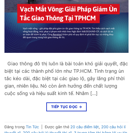
Giao thông đô thị luôn là bài toán khó giải quyết, đặc
biệt tại các thành phố lớn như TP.HCM. Tình trạng ùn
tắc kéo dài, đặc biệt tại các giao lộ, gây lãng phí thời
gian, nhiên liệu. Nó còn ảnh hưởng đến chất lượng
cuộc sống và hiệu suất kinh tế. Nhằm […]
TIẾP TỤC ĐỌC
→
Đăng trong
Tin Tức
|
Được gắn thẻ
20 câu điểm liệt
,
200 câu hỏi lí
thuyết a1
,
200 câu hỏi lý thuyết thi a1
,
3 trung tâm thi bằng lái uy tín