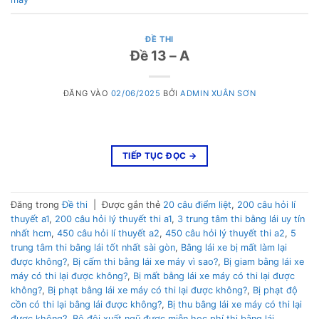
ĐỀ THI
Đề 13 – A
ĐĂNG VÀO
02/06/2025
BỞI
ADMIN XUÂN SƠN
TIẾP TỤC ĐỌC
→
Đăng trong
Đề thi
|
Được gắn thẻ
20 câu điểm liệt
,
200 câu hỏi lí
thuyết a1
,
200 câu hỏi lý thuyết thi a1
,
3 trung tâm thi bằng lái uy tín
nhất hcm
,
450 câu hỏi lí thuyết a2
,
450 câu hỏi lý thuyết thi a2
,
5
trung tâm thi bằng lái tốt nhất sài gòn
,
Bằng lái xe bị mất làm lại
được không?
,
Bị cấm thi bằng lái xe máy vì sao?
,
Bị giam bằng lái xe
máy có thi lại được không?
,
Bị mất bằng lái xe máy có thi lại được
không?
,
Bị phạt bằng lái xe máy có thi lại được không?
,
Bị phạt độ
cồn có thi lại bằng lái được không?
,
Bị thu bằng lái xe máy có thi lại
được không?
,
Bộ đội xuất ngũ được miễn học phí thi bằng lái