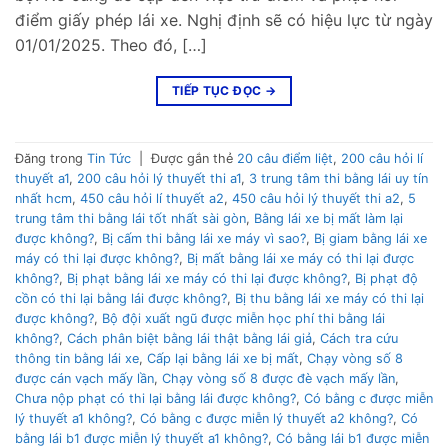
điểm giấy phép lái xe. Nghị định sẽ có hiệu lực từ ngày
01/01/2025. Theo đó, […]
TIẾP TỤC ĐỌC
→
Đăng trong
Tin Tức
|
Được gắn thẻ
20 câu điểm liệt
,
200 câu hỏi lí
thuyết a1
,
200 câu hỏi lý thuyết thi a1
,
3 trung tâm thi bằng lái uy tín
nhất hcm
,
450 câu hỏi lí thuyết a2
,
450 câu hỏi lý thuyết thi a2
,
5
trung tâm thi bằng lái tốt nhất sài gòn
,
Bằng lái xe bị mất làm lại
được không?
,
Bị cấm thi bằng lái xe máy vì sao?
,
Bị giam bằng lái xe
máy có thi lại được không?
,
Bị mất bằng lái xe máy có thi lại được
không?
,
Bị phạt bằng lái xe máy có thi lại được không?
,
Bị phạt độ
cồn có thi lại bằng lái được không?
,
Bị thu bằng lái xe máy có thi lại
được không?
,
Bộ đội xuất ngũ được miễn học phí thi bằng lái
không?
,
Cách phân biệt bằng lái thật bằng lái giả
,
Cách tra cứu
thông tin bằng lái xe
,
Cấp lại bằng lái xe bị mất
,
Chạy vòng số 8
được cán vạch mấy lần
,
Chạy vòng số 8 được đè vạch mấy lần
,
Chưa nộp phạt có thi lại bằng lái được không?
,
Có bằng c được miễn
lý thuyết a1 không?
,
Có bằng c được miễn lý thuyết a2 không?
,
Có
bằng lái b1 được miễn lý thuyết a1 không?
,
Có bằng lái b1 được miễn