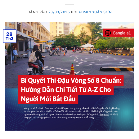
ĐĂNG VÀO
28/03/2025
BỞI
ADMIN XUÂN SƠN
28
Th3