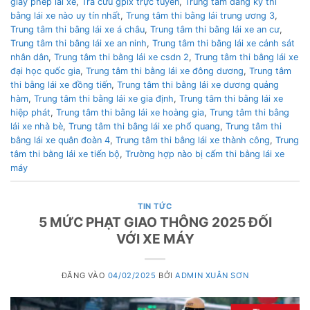
giấy phép lái xe
,
Tra cứu gplx trực tuyến
,
Trung tâm đăng ký thi
bằng lái xe nào uy tín nhất
,
Trung tâm thi bằng lái trung ương 3
,
Trung tâm thi bằng lái xe á châu
,
Trung tâm thi bằng lái xe an cư
,
Trung tâm thi bằng lái xe an ninh
,
Trung tâm thi bằng lái xe cảnh sát
nhân dân
,
Trung tâm thi bằng lái xe csdn 2
,
Trung tâm thi bằng lái xe
đại học quốc gia
,
Trung tâm thi bằng lái xe đông dương
,
Trung tâm
thi bằng lái xe đồng tiến
,
Trung tâm thi bằng lái xe dương quảng
hàm
,
Trung tâm thi bằng lái xe gia định
,
Trung tâm thi bằng lái xe
hiệp phát
,
Trung tâm thi bằng lái xe hoàng gia
,
Trung tâm thi bằng
lái xe nhà bè
,
Trung tâm thi bằng lái xe phổ quang
,
Trung tâm thi
bằng lái xe quân đoàn 4
,
Trung tâm thi bằng lái xe thành công
,
Trung
tâm thi bằng lái xe tiến bộ
,
Trường hợp nào bị cấm thi bằng lái xe
máy
TIN TỨC
5 MỨC PHẠT GIAO THÔNG 2025 ĐỐI
VỚI XE MÁY
ĐĂNG VÀO
04/02/2025
BỞI
ADMIN XUÂN SƠN