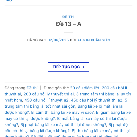
ĐỀ THI
Đề 13 – A
ĐĂNG VÀO
02/06/2025
BỞI
ADMIN XUÂN SƠN
TIẾP TỤC ĐỌC
→
Đăng trong
Đề thi
|
Được gắn thẻ
20 câu điểm liệt
,
200 câu hỏi lí
thuyết a1
,
200 câu hỏi lý thuyết thi a1
,
3 trung tâm thi bằng lái uy tín
nhất hcm
,
450 câu hỏi lí thuyết a2
,
450 câu hỏi lý thuyết thi a2
,
5
trung tâm thi bằng lái tốt nhất sài gòn
,
Bằng lái xe bị mất làm lại
được không?
,
Bị cấm thi bằng lái xe máy vì sao?
,
Bị giam bằng lái xe
máy có thi lại được không?
,
Bị mất bằng lái xe máy có thi lại được
không?
,
Bị phạt bằng lái xe máy có thi lại được không?
,
Bị phạt độ
cồn có thi lại bằng lái được không?
,
Bị thu bằng lái xe máy có thi lại
được không?
,
Bộ đội xuất ngũ được miễn học phí thi bằng lái