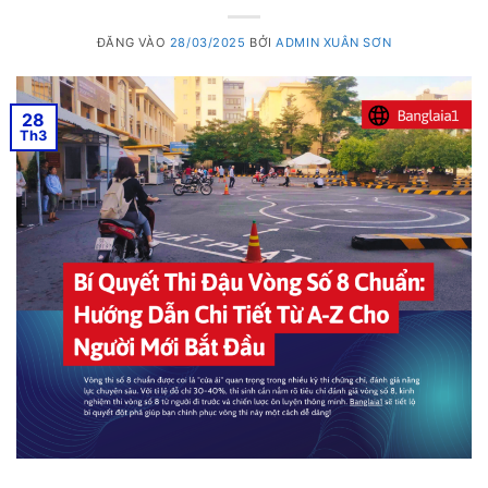
ĐĂNG VÀO
28/03/2025
BỞI
ADMIN XUÂN SƠN
28
Th3