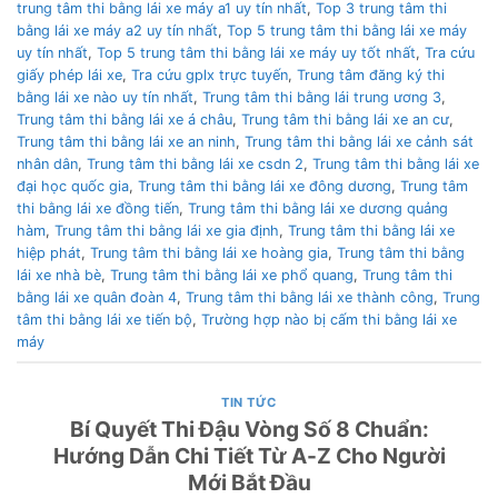
trung tâm thi bằng lái xe máy a1 uy tín nhất
,
Top 3 trung tâm thi
bằng lái xe máy a2 uy tín nhất
,
Top 5 trung tâm thi bằng lái xe máy
uy tín nhất
,
Top 5 trung tâm thi bằng lái xe máy uy tốt nhất
,
Tra cứu
giấy phép lái xe
,
Tra cứu gplx trực tuyến
,
Trung tâm đăng ký thi
bằng lái xe nào uy tín nhất
,
Trung tâm thi bằng lái trung ương 3
,
Trung tâm thi bằng lái xe á châu
,
Trung tâm thi bằng lái xe an cư
,
Trung tâm thi bằng lái xe an ninh
,
Trung tâm thi bằng lái xe cảnh sát
nhân dân
,
Trung tâm thi bằng lái xe csdn 2
,
Trung tâm thi bằng lái xe
đại học quốc gia
,
Trung tâm thi bằng lái xe đông dương
,
Trung tâm
thi bằng lái xe đồng tiến
,
Trung tâm thi bằng lái xe dương quảng
hàm
,
Trung tâm thi bằng lái xe gia định
,
Trung tâm thi bằng lái xe
hiệp phát
,
Trung tâm thi bằng lái xe hoàng gia
,
Trung tâm thi bằng
lái xe nhà bè
,
Trung tâm thi bằng lái xe phổ quang
,
Trung tâm thi
bằng lái xe quân đoàn 4
,
Trung tâm thi bằng lái xe thành công
,
Trung
tâm thi bằng lái xe tiến bộ
,
Trường hợp nào bị cấm thi bằng lái xe
máy
TIN TỨC
Bí Quyết Thi Đậu Vòng Số 8 Chuẩn:
Hướng Dẫn Chi Tiết Từ A-Z Cho Người
Mới Bắt Đầu