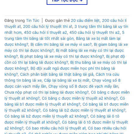
TIẾP TỤC ĐỌC
→
Đăng trong
Tin Tức
|
Được gắn thẻ
20 câu điểm liệt
,
200 câu hỏi lí
thuyết a1
,
200 câu hỏi lý thuyết thi a1
,
3 trung tâm thi bằng lái uy tín
nhất hcm
,
450 câu hỏi lí thuyết a2
,
450 câu hỏi lý thuyết thi a2
,
5
trung tâm thi bằng lái tốt nhất sài gòn
,
Bằng lái xe bị mất làm lại
được không?
,
Bị cấm thi bằng lái xe máy vì sao?
,
Bị giam bằng lái xe
máy có thi lại được không?
,
Bị mất bằng lái xe máy có thi lại được
không?
,
Bị phạt bằng lái xe máy có thi lại được không?
,
Bị phạt độ
cồn có thi lại bằng lái được không?
,
Bị thu bằng lái xe máy có thi lại
được không?
,
Bộ đội xuất ngũ được miễn học phí thi bằng lái
không?
,
Cách phân biệt bằng lái thật bằng lái giả
,
Cách tra cứu
thông tin bằng lái xe
,
Cấp lại bằng lái xe bị mất
,
Chạy vòng số 8
được cán vạch mấy lần
,
Chạy vòng số 8 được đè vạch mấy lần
,
Chưa nộp phạt có thi lại bằng lái được không?
,
Có bằng c được miễn
lý thuyết a1 không?
,
Có bằng c được miễn lý thuyết a2 không?
,
Có
bằng lái b1 được miễn lý thuyết a1 không?
,
Có bằng lái b1 được miễn
lý thuyết a2 không?
,
Có bằng lái b2 được miễn lý thuyết a1 không?
,
Có bằng lái b2 được miễn lý thuyết a2 không?
,
Có bằng lái ô tô
được miễn lý thuyết a1 không?
,
Có bằng lái ô tô được miễn lý thuyết
a2 không?
,
Có bao nhiêu câu hỏi lý thuyết a1
,
Có bao nhiêu câu hỏi