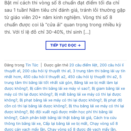
Bật mí cách thi vòng số 8 chuẩn đạt điểm tối đa chỉ
sau 1 tuần! Nắm tiêu chí đánh giá, tránh lỗi thường gặp
từ giáo viên 20+ năm kinh nghiệm. Vòng thi số 8
chuẩn được coi là “cửa ải” quan trọng trong nhiều kỳ
thi. Với tỉ lệ đỗ chỉ 30-40%, thí sinh […]
TIẾP TỤC ĐỌC
→
Đăng trong
Tin Tức
|
Được gắn thẻ
20 câu điểm liệt
,
200 câu hỏi lí
thuyết a1
,
200 câu hỏi lý thuyết thi a1
,
3 trung tâm thi bằng lái uy tín
nhất hcm
,
450 câu hỏi lí thuyết a2
,
450 câu hỏi lý thuyết thi a2
,
5
trung tâm thi bằng lái tốt nhất sài gòn
,
Bằng lái xe bị mất làm lại
được không?
,
Bị cấm thi bằng lái xe máy vì sao?
,
Bị giam bằng lái xe
máy có thi lại được không?
,
Bị mất bằng lái xe máy có thi lại được
không?
,
Bị phạt bằng lái xe máy có thi lại được không?
,
Bị phạt độ
cồn có thi lại bằng lái được không?
,
Bị thu bằng lái xe máy có thi lại
được không?
,
Bộ đội xuất ngũ được miễn học phí thi bằng lái
không?
,
Cách phân biệt bằng lái thật bằng lái giả
,
Cách tra cứu
thông tin bằng lái xe
,
Cấp lại bằng lái xe bị mất
,
Chạy vòng số 8
được cán vạch mấy lần
,
Chạy vòng số 8 được đè vạch mấy lần
,