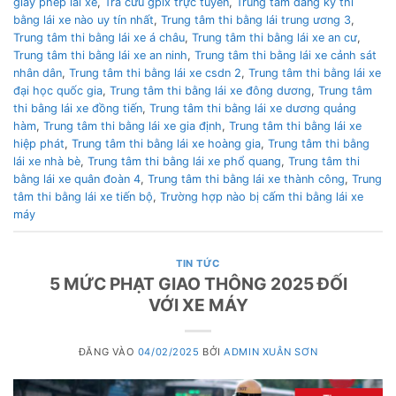
giấy phép lái xe
,
Tra cứu gplx trực tuyến
,
Trung tâm đăng ký thi
bằng lái xe nào uy tín nhất
,
Trung tâm thi bằng lái trung ương 3
,
Trung tâm thi bằng lái xe á châu
,
Trung tâm thi bằng lái xe an cư
,
Trung tâm thi bằng lái xe an ninh
,
Trung tâm thi bằng lái xe cảnh sát
nhân dân
,
Trung tâm thi bằng lái xe csdn 2
,
Trung tâm thi bằng lái xe
đại học quốc gia
,
Trung tâm thi bằng lái xe đông dương
,
Trung tâm
thi bằng lái xe đồng tiến
,
Trung tâm thi bằng lái xe dương quảng
hàm
,
Trung tâm thi bằng lái xe gia định
,
Trung tâm thi bằng lái xe
hiệp phát
,
Trung tâm thi bằng lái xe hoàng gia
,
Trung tâm thi bằng
lái xe nhà bè
,
Trung tâm thi bằng lái xe phổ quang
,
Trung tâm thi
bằng lái xe quân đoàn 4
,
Trung tâm thi bằng lái xe thành công
,
Trung
tâm thi bằng lái xe tiến bộ
,
Trường hợp nào bị cấm thi bằng lái xe
máy
TIN TỨC
5 MỨC PHẠT GIAO THÔNG 2025 ĐỐI
VỚI XE MÁY
ĐĂNG VÀO
04/02/2025
BỞI
ADMIN XUÂN SƠN