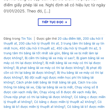
điểm giấy phép lái xe. Nghị định sẽ có hiệu lực từ ngày
01/01/2025. Theo đó, […]
TIẾP TỤC ĐỌC
→
Đăng trong
Tin Tức
|
Được gắn thẻ
20 câu điểm liệt
,
200 câu hỏi lí
thuyết a1
,
200 câu hỏi lý thuyết thi a1
,
3 trung tâm thi bằng lái uy tín
nhất hcm
,
450 câu hỏi lí thuyết a2
,
450 câu hỏi lý thuyết thi a2
,
5
trung tâm thi bằng lái tốt nhất sài gòn
,
Bằng lái xe bị mất làm lại
được không?
,
Bị cấm thi bằng lái xe máy vì sao?
,
Bị giam bằng lái xe
máy có thi lại được không?
,
Bị mất bằng lái xe máy có thi lại được
không?
,
Bị phạt bằng lái xe máy có thi lại được không?
,
Bị phạt độ
cồn có thi lại bằng lái được không?
,
Bị thu bằng lái xe máy có thi lại
được không?
,
Bộ đội xuất ngũ được miễn học phí thi bằng lái
không?
,
Cách phân biệt bằng lái thật bằng lái giả
,
Cách tra cứu
thông tin bằng lái xe
,
Cấp lại bằng lái xe bị mất
,
Chạy vòng số 8
được cán vạch mấy lần
,
Chạy vòng số 8 được đè vạch mấy lần
,
Chưa nộp phạt có thi lại bằng lái được không?
,
Có bằng c được miễn
lý thuyết a1 không?
,
Có bằng c được miễn lý thuyết a2 không?
,
Có
bằng lái b1 được miễn lý thuyết a1 không?
,
Có bằng lái b1 được miễn