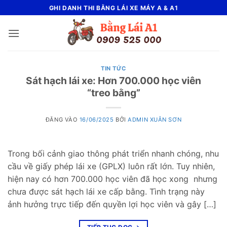
Bỏ
GHI DANH THI BẰNG LÁI XE MÁY A & A1
qua
nội
dung
TIN TỨC
Sát hạch lái xe: Hơn 700.000 học viên
“treo bằng”
ĐĂNG VÀO
16/06/2025
BỞI
ADMIN XUÂN SƠN
Trong bối cảnh giao thông phát triển nhanh chóng, nhu
cầu về giấy phép lái xe (GPLX) luôn rất lớn. Tuy nhiên,
hiện nay có hơn 700.000 học viên đã học xong nhưng
chưa được sát hạch lái xe cấp bằng. Tình trạng này
ảnh hưởng trực tiếp đến quyền lợi học viên và gây […]