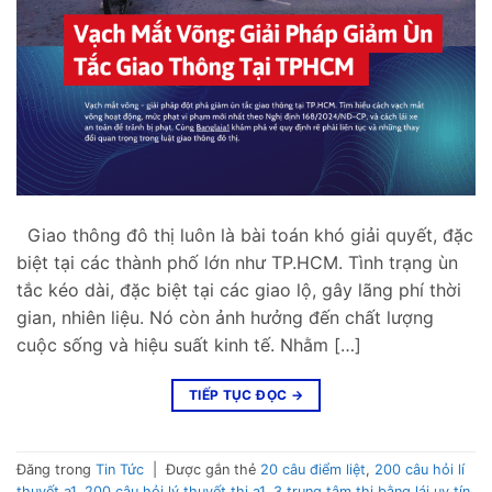
Giao thông đô thị luôn là bài toán khó giải quyết, đặc
biệt tại các thành phố lớn như TP.HCM. Tình trạng ùn
tắc kéo dài, đặc biệt tại các giao lộ, gây lãng phí thời
gian, nhiên liệu. Nó còn ảnh hưởng đến chất lượng
cuộc sống và hiệu suất kinh tế. Nhằm […]
TIẾP TỤC ĐỌC
→
Đăng trong
Tin Tức
|
Được gắn thẻ
20 câu điểm liệt
,
200 câu hỏi lí
thuyết a1
,
200 câu hỏi lý thuyết thi a1
,
3 trung tâm thi bằng lái uy tín