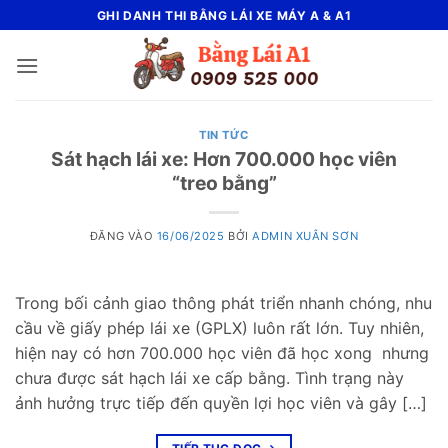
Bỏ
GHI DANH THI BẰNG LÁI XE MÁY A & A1
qua
nội
dung
TIN TỨC
Sát hạch lái xe: Hơn 700.000 học viên
“treo bằng”
ĐĂNG VÀO
16/06/2025
BỞI
ADMIN XUÂN SƠN
Trong bối cảnh giao thông phát triển nhanh chóng, nhu
cầu về giấy phép lái xe (GPLX) luôn rất lớn. Tuy nhiên,
hiện nay có hơn 700.000 học viên đã học xong nhưng
chưa được sát hạch lái xe cấp bằng. Tình trạng này
ảnh hưởng trực tiếp đến quyền lợi học viên và gây […]