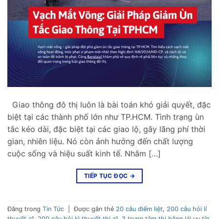
Giao thông đô thị luôn là bài toán khó giải quyết, đặc
biệt tại các thành phố lớn như TP.HCM. Tình trạng ùn
tắc kéo dài, đặc biệt tại các giao lộ, gây lãng phí thời
gian, nhiên liệu. Nó còn ảnh hưởng đến chất lượng
cuộc sống và hiệu suất kinh tế. Nhằm […]
TIẾP TỤC ĐỌC
→
Đăng trong
Tin Tức
|
Được gắn thẻ
20 câu điểm liệt
,
200 câu hỏi lí
thuyết a1
,
200 câu hỏi lý thuyết thi a1
,
3 trung tâm thi bằng lái uy tín