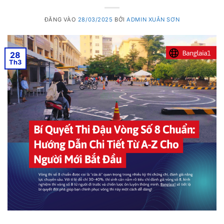
ĐĂNG VÀO
28/03/2025
BỞI
ADMIN XUÂN SƠN
28
Th3