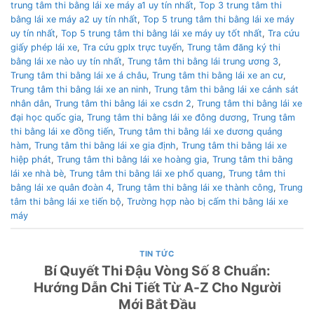
trung tâm thi bằng lái xe máy a1 uy tín nhất
,
Top 3 trung tâm thi
bằng lái xe máy a2 uy tín nhất
,
Top 5 trung tâm thi bằng lái xe máy
uy tín nhất
,
Top 5 trung tâm thi bằng lái xe máy uy tốt nhất
,
Tra cứu
giấy phép lái xe
,
Tra cứu gplx trực tuyến
,
Trung tâm đăng ký thi
bằng lái xe nào uy tín nhất
,
Trung tâm thi bằng lái trung ương 3
,
Trung tâm thi bằng lái xe á châu
,
Trung tâm thi bằng lái xe an cư
,
Trung tâm thi bằng lái xe an ninh
,
Trung tâm thi bằng lái xe cảnh sát
nhân dân
,
Trung tâm thi bằng lái xe csdn 2
,
Trung tâm thi bằng lái xe
đại học quốc gia
,
Trung tâm thi bằng lái xe đông dương
,
Trung tâm
thi bằng lái xe đồng tiến
,
Trung tâm thi bằng lái xe dương quảng
hàm
,
Trung tâm thi bằng lái xe gia định
,
Trung tâm thi bằng lái xe
hiệp phát
,
Trung tâm thi bằng lái xe hoàng gia
,
Trung tâm thi bằng
lái xe nhà bè
,
Trung tâm thi bằng lái xe phổ quang
,
Trung tâm thi
bằng lái xe quân đoàn 4
,
Trung tâm thi bằng lái xe thành công
,
Trung
tâm thi bằng lái xe tiến bộ
,
Trường hợp nào bị cấm thi bằng lái xe
máy
TIN TỨC
Bí Quyết Thi Đậu Vòng Số 8 Chuẩn:
Hướng Dẫn Chi Tiết Từ A-Z Cho Người
Mới Bắt Đầu