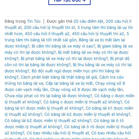
TIẾP TỤC ĐỌC
→
Đăng trong
Tin Tức
|
Được gắn thẻ
20 câu điểm liệt
,
200 câu hỏi lí
thuyết a1
,
200 câu hỏi lý thuyết thi a1
,
3 trung tâm thi bằng lái uy tín
nhất hcm
,
450 câu hỏi lí thuyết a2
,
450 câu hỏi lý thuyết thi a2
,
5
trung tâm thi bằng lái tốt nhất sài gòn
,
Bằng lái xe bị mất làm lại
được không?
,
Bị cấm thi bằng lái xe máy vì sao?
,
Bị giam bằng lái xe
máy có thi lại được không?
,
Bị mất bằng lái xe máy có thi lại được
không?
,
Bị phạt bằng lái xe máy có thi lại được không?
,
Bị phạt độ
cồn có thi lại bằng lái được không?
,
Bị thu bằng lái xe máy có thi lại
được không?
,
Bộ đội xuất ngũ được miễn học phí thi bằng lái
không?
,
Cách phân biệt bằng lái thật bằng lái giả
,
Cách tra cứu
thông tin bằng lái xe
,
Cấp lại bằng lái xe bị mất
,
Chạy vòng số 8
được cán vạch mấy lần
,
Chạy vòng số 8 được đè vạch mấy lần
,
Chưa nộp phạt có thi lại bằng lái được không?
,
Có bằng c được miễn
lý thuyết a1 không?
,
Có bằng c được miễn lý thuyết a2 không?
,
Có
bằng lái b1 được miễn lý thuyết a1 không?
,
Có bằng lái b1 được miễn
lý thuyết a2 không?
,
Có bằng lái b2 được miễn lý thuyết a1 không?
,
Có bằng lái b2 được miễn lý thuyết a2 không?
,
Có bằng lái ô tô
được miễn lý thuyết a1 không?
,
Có bằng lái ô tô được miễn lý thuyết
a2 không?
,
Có bao nhiêu câu hỏi lý thuyết a1
,
Có bao nhiêu câu hỏi