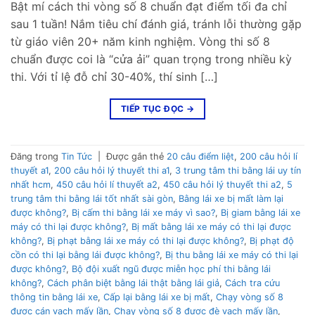
Bật mí cách thi vòng số 8 chuẩn đạt điểm tối đa chỉ
sau 1 tuần! Nắm tiêu chí đánh giá, tránh lỗi thường gặp
từ giáo viên 20+ năm kinh nghiệm. Vòng thi số 8
chuẩn được coi là “cửa ải” quan trọng trong nhiều kỳ
thi. Với tỉ lệ đỗ chỉ 30-40%, thí sinh […]
TIẾP TỤC ĐỌC
→
Đăng trong
Tin Tức
|
Được gắn thẻ
20 câu điểm liệt
,
200 câu hỏi lí
thuyết a1
,
200 câu hỏi lý thuyết thi a1
,
3 trung tâm thi bằng lái uy tín
nhất hcm
,
450 câu hỏi lí thuyết a2
,
450 câu hỏi lý thuyết thi a2
,
5
trung tâm thi bằng lái tốt nhất sài gòn
,
Bằng lái xe bị mất làm lại
được không?
,
Bị cấm thi bằng lái xe máy vì sao?
,
Bị giam bằng lái xe
máy có thi lại được không?
,
Bị mất bằng lái xe máy có thi lại được
không?
,
Bị phạt bằng lái xe máy có thi lại được không?
,
Bị phạt độ
cồn có thi lại bằng lái được không?
,
Bị thu bằng lái xe máy có thi lại
được không?
,
Bộ đội xuất ngũ được miễn học phí thi bằng lái
không?
,
Cách phân biệt bằng lái thật bằng lái giả
,
Cách tra cứu
thông tin bằng lái xe
,
Cấp lại bằng lái xe bị mất
,
Chạy vòng số 8
được cán vạch mấy lần
,
Chạy vòng số 8 được đè vạch mấy lần
,