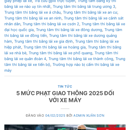
giấy phép lái xe
,
Tra cứu gplx trực tuyến
,
Trung tâm đăng ký thi
bằng lái xe nào uy tín nhất
,
Trung tâm thi bằng lái trung ương 3
,
Trung tâm thi bằng lái xe á châu
,
Trung tâm thi bằng lái xe an cư
,
Trung tâm thi bằng lái xe an ninh
,
Trung tâm thi bằng lái xe cảnh sát
nhân dân
,
Trung tâm thi bằng lái xe csdn 2
,
Trung tâm thi bằng lái xe
đại học quốc gia
,
Trung tâm thi bằng lái xe đông dương
,
Trung tâm
thi bằng lái xe đồng tiến
,
Trung tâm thi bằng lái xe dương quảng
hàm
,
Trung tâm thi bằng lái xe gia định
,
Trung tâm thi bằng lái xe
hiệp phát
,
Trung tâm thi bằng lái xe hoàng gia
,
Trung tâm thi bằng
lái xe nhà bè
,
Trung tâm thi bằng lái xe phổ quang
,
Trung tâm thi
bằng lái xe quân đoàn 4
,
Trung tâm thi bằng lái xe thành công
,
Trung
tâm thi bằng lái xe tiến bộ
,
Trường hợp nào bị cấm thi bằng lái xe
máy
TIN TỨC
5 MỨC PHẠT GIAO THÔNG 2025 ĐỐI
VỚI XE MÁY
ĐĂNG VÀO
04/02/2025
BỞI
ADMIN XUÂN SƠN