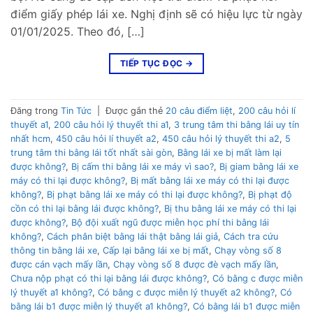
điểm giấy phép lái xe. Nghị định sẽ có hiệu lực từ ngày
01/01/2025. Theo đó, […]
TIẾP TỤC ĐỌC
→
Đăng trong
Tin Tức
|
Được gắn thẻ
20 câu điểm liệt
,
200 câu hỏi lí
thuyết a1
,
200 câu hỏi lý thuyết thi a1
,
3 trung tâm thi bằng lái uy tín
nhất hcm
,
450 câu hỏi lí thuyết a2
,
450 câu hỏi lý thuyết thi a2
,
5
trung tâm thi bằng lái tốt nhất sài gòn
,
Bằng lái xe bị mất làm lại
được không?
,
Bị cấm thi bằng lái xe máy vì sao?
,
Bị giam bằng lái xe
máy có thi lại được không?
,
Bị mất bằng lái xe máy có thi lại được
không?
,
Bị phạt bằng lái xe máy có thi lại được không?
,
Bị phạt độ
cồn có thi lại bằng lái được không?
,
Bị thu bằng lái xe máy có thi lại
được không?
,
Bộ đội xuất ngũ được miễn học phí thi bằng lái
không?
,
Cách phân biệt bằng lái thật bằng lái giả
,
Cách tra cứu
thông tin bằng lái xe
,
Cấp lại bằng lái xe bị mất
,
Chạy vòng số 8
được cán vạch mấy lần
,
Chạy vòng số 8 được đè vạch mấy lần
,
Chưa nộp phạt có thi lại bằng lái được không?
,
Có bằng c được miễn
lý thuyết a1 không?
,
Có bằng c được miễn lý thuyết a2 không?
,
Có
bằng lái b1 được miễn lý thuyết a1 không?
,
Có bằng lái b1 được miễn