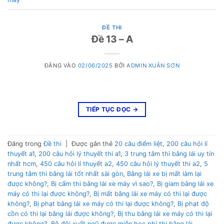
ĐỀ THI
Đề 13 – A
ĐĂNG VÀO
02/06/2025
BỞI
ADMIN XUÂN SƠN
TIẾP TỤC ĐỌC
→
Đăng trong
Đề thi
|
Được gắn thẻ
20 câu điểm liệt
,
200 câu hỏi lí
thuyết a1
,
200 câu hỏi lý thuyết thi a1
,
3 trung tâm thi bằng lái uy tín
nhất hcm
,
450 câu hỏi lí thuyết a2
,
450 câu hỏi lý thuyết thi a2
,
5
trung tâm thi bằng lái tốt nhất sài gòn
,
Bằng lái xe bị mất làm lại
được không?
,
Bị cấm thi bằng lái xe máy vì sao?
,
Bị giam bằng lái xe
máy có thi lại được không?
,
Bị mất bằng lái xe máy có thi lại được
không?
,
Bị phạt bằng lái xe máy có thi lại được không?
,
Bị phạt độ
cồn có thi lại bằng lái được không?
,
Bị thu bằng lái xe máy có thi lại
được không?
,
Bộ đội xuất ngũ được miễn học phí thi bằng lái