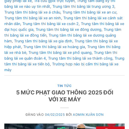
giấy phép lái xe
,
Tra cứu gplx trực tuyến
,
Trung tâm đăng ký thi
bằng lái xe nào uy tín nhất
,
Trung tâm thi bằng lái trung ương 3
,
Trung tâm thi bằng lái xe á châu
,
Trung tâm thi bằng lái xe an cư
,
Trung tâm thi bằng lái xe an ninh
,
Trung tâm thi bằng lái xe cảnh sát
nhân dân
,
Trung tâm thi bằng lái xe csdn 2
,
Trung tâm thi bằng lái xe
đại học quốc gia
,
Trung tâm thi bằng lái xe đông dương
,
Trung tâm
thi bằng lái xe đồng tiến
,
Trung tâm thi bằng lái xe dương quảng
hàm
,
Trung tâm thi bằng lái xe gia định
,
Trung tâm thi bằng lái xe
hiệp phát
,
Trung tâm thi bằng lái xe hoàng gia
,
Trung tâm thi bằng
lái xe nhà bè
,
Trung tâm thi bằng lái xe phổ quang
,
Trung tâm thi
bằng lái xe quân đoàn 4
,
Trung tâm thi bằng lái xe thành công
,
Trung
tâm thi bằng lái xe tiến bộ
,
Trường hợp nào bị cấm thi bằng lái xe
máy
TIN TỨC
5 MỨC PHẠT GIAO THÔNG 2025 ĐỐI
VỚI XE MÁY
ĐĂNG VÀO
04/02/2025
BỞI
ADMIN XUÂN SƠN