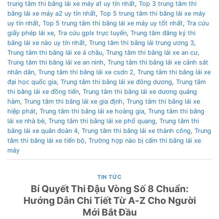
trung tâm thi bằng lái xe máy a1 uy tín nhất
,
Top 3 trung tâm thi
bằng lái xe máy a2 uy tín nhất
,
Top 5 trung tâm thi bằng lái xe máy
uy tín nhất
,
Top 5 trung tâm thi bằng lái xe máy uy tốt nhất
,
Tra cứu
giấy phép lái xe
,
Tra cứu gplx trực tuyến
,
Trung tâm đăng ký thi
bằng lái xe nào uy tín nhất
,
Trung tâm thi bằng lái trung ương 3
,
Trung tâm thi bằng lái xe á châu
,
Trung tâm thi bằng lái xe an cư
,
Trung tâm thi bằng lái xe an ninh
,
Trung tâm thi bằng lái xe cảnh sát
nhân dân
,
Trung tâm thi bằng lái xe csdn 2
,
Trung tâm thi bằng lái xe
đại học quốc gia
,
Trung tâm thi bằng lái xe đông dương
,
Trung tâm
thi bằng lái xe đồng tiến
,
Trung tâm thi bằng lái xe dương quảng
hàm
,
Trung tâm thi bằng lái xe gia định
,
Trung tâm thi bằng lái xe
hiệp phát
,
Trung tâm thi bằng lái xe hoàng gia
,
Trung tâm thi bằng
lái xe nhà bè
,
Trung tâm thi bằng lái xe phổ quang
,
Trung tâm thi
bằng lái xe quân đoàn 4
,
Trung tâm thi bằng lái xe thành công
,
Trung
tâm thi bằng lái xe tiến bộ
,
Trường hợp nào bị cấm thi bằng lái xe
máy
TIN TỨC
Bí Quyết Thi Đậu Vòng Số 8 Chuẩn:
Hướng Dẫn Chi Tiết Từ A-Z Cho Người
Mới Bắt Đầu