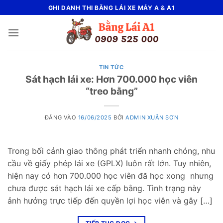
Bỏ
GHI DANH THI BẰNG LÁI XE MÁY A & A1
qua
nội
dung
TIN TỨC
Sát hạch lái xe: Hơn 700.000 học viên
“treo bằng”
ĐĂNG VÀO
16/06/2025
BỞI
ADMIN XUÂN SƠN
Trong bối cảnh giao thông phát triển nhanh chóng, nhu
cầu về giấy phép lái xe (GPLX) luôn rất lớn. Tuy nhiên,
hiện nay có hơn 700.000 học viên đã học xong nhưng
chưa được sát hạch lái xe cấp bằng. Tình trạng này
ảnh hưởng trực tiếp đến quyền lợi học viên và gây […]