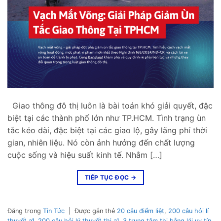
Giao thông đô thị luôn là bài toán khó giải quyết, đặc
biệt tại các thành phố lớn như TP.HCM. Tình trạng ùn
tắc kéo dài, đặc biệt tại các giao lộ, gây lãng phí thời
gian, nhiên liệu. Nó còn ảnh hưởng đến chất lượng
cuộc sống và hiệu suất kinh tế. Nhằm […]
TIẾP TỤC ĐỌC
→
Đăng trong
Tin Tức
|
Được gắn thẻ
20 câu điểm liệt
,
200 câu hỏi lí
thuyết a1
,
200 câu hỏi lý thuyết thi a1
,
3 trung tâm thi bằng lái uy tín