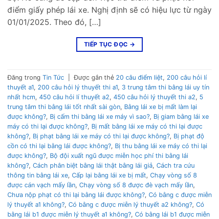
điểm giấy phép lái xe. Nghị định sẽ có hiệu lực từ ngày
01/01/2025. Theo đó, […]
TIẾP TỤC ĐỌC
→
Đăng trong
Tin Tức
|
Được gắn thẻ
20 câu điểm liệt
,
200 câu hỏi lí
thuyết a1
,
200 câu hỏi lý thuyết thi a1
,
3 trung tâm thi bằng lái uy tín
nhất hcm
,
450 câu hỏi lí thuyết a2
,
450 câu hỏi lý thuyết thi a2
,
5
trung tâm thi bằng lái tốt nhất sài gòn
,
Bằng lái xe bị mất làm lại
được không?
,
Bị cấm thi bằng lái xe máy vì sao?
,
Bị giam bằng lái xe
máy có thi lại được không?
,
Bị mất bằng lái xe máy có thi lại được
không?
,
Bị phạt bằng lái xe máy có thi lại được không?
,
Bị phạt độ
cồn có thi lại bằng lái được không?
,
Bị thu bằng lái xe máy có thi lại
được không?
,
Bộ đội xuất ngũ được miễn học phí thi bằng lái
không?
,
Cách phân biệt bằng lái thật bằng lái giả
,
Cách tra cứu
thông tin bằng lái xe
,
Cấp lại bằng lái xe bị mất
,
Chạy vòng số 8
được cán vạch mấy lần
,
Chạy vòng số 8 được đè vạch mấy lần
,
Chưa nộp phạt có thi lại bằng lái được không?
,
Có bằng c được miễn
lý thuyết a1 không?
,
Có bằng c được miễn lý thuyết a2 không?
,
Có
bằng lái b1 được miễn lý thuyết a1 không?
,
Có bằng lái b1 được miễn