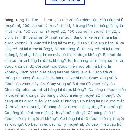
TIẾP TỤC ĐỌC
→
Đăng trong
Tin Tức
|
Được gắn thẻ
20 câu điểm liệt
,
200 câu hỏi lí
thuyết a1
,
200 câu hỏi lý thuyết thi a1
,
3 trung tâm thi bằng lái uy tín
nhất hcm
,
450 câu hỏi lí thuyết a2
,
450 câu hỏi lý thuyết thi a2
,
5
trung tâm thi bằng lái tốt nhất sài gòn
,
Bằng lái xe bị mất làm lại
được không?
,
Bị cấm thi bằng lái xe máy vì sao?
,
Bị giam bằng lái xe
máy có thi lại được không?
,
Bị mất bằng lái xe máy có thi lại được
không?
,
Bị phạt bằng lái xe máy có thi lại được không?
,
Bị phạt độ
cồn có thi lại bằng lái được không?
,
Bị thu bằng lái xe máy có thi lại
được không?
,
Bộ đội xuất ngũ được miễn học phí thi bằng lái
không?
,
Cách phân biệt bằng lái thật bằng lái giả
,
Cách tra cứu
thông tin bằng lái xe
,
Cấp lại bằng lái xe bị mất
,
Chạy vòng số 8
được cán vạch mấy lần
,
Chạy vòng số 8 được đè vạch mấy lần
,
Chưa nộp phạt có thi lại bằng lái được không?
,
Có bằng c được miễn
lý thuyết a1 không?
,
Có bằng c được miễn lý thuyết a2 không?
,
Có
bằng lái b1 được miễn lý thuyết a1 không?
,
Có bằng lái b1 được miễn
lý thuyết a2 không?
,
Có bằng lái b2 được miễn lý thuyết a1 không?
,
Có bằng lái b2 được miễn lý thuyết a2 không?
,
Có bằng lái ô tô
được miễn lý thuyết a1 không?
,
Có bằng lái ô tô được miễn lý thuyết
a2 không?
,
Có bao nhiêu câu hỏi lý thuyết a1
,
Có bao nhiêu câu hỏi