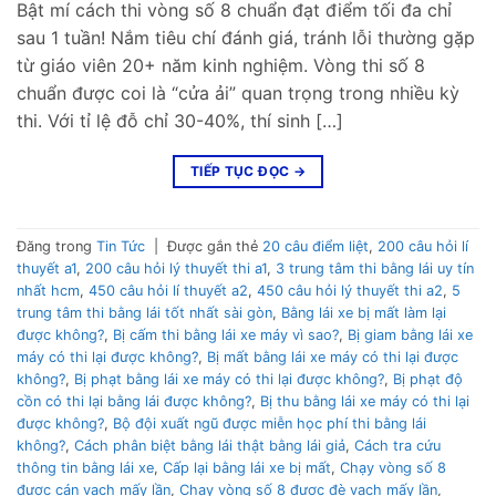
Bật mí cách thi vòng số 8 chuẩn đạt điểm tối đa chỉ
sau 1 tuần! Nắm tiêu chí đánh giá, tránh lỗi thường gặp
từ giáo viên 20+ năm kinh nghiệm. Vòng thi số 8
chuẩn được coi là “cửa ải” quan trọng trong nhiều kỳ
thi. Với tỉ lệ đỗ chỉ 30-40%, thí sinh […]
TIẾP TỤC ĐỌC
→
Đăng trong
Tin Tức
|
Được gắn thẻ
20 câu điểm liệt
,
200 câu hỏi lí
thuyết a1
,
200 câu hỏi lý thuyết thi a1
,
3 trung tâm thi bằng lái uy tín
nhất hcm
,
450 câu hỏi lí thuyết a2
,
450 câu hỏi lý thuyết thi a2
,
5
trung tâm thi bằng lái tốt nhất sài gòn
,
Bằng lái xe bị mất làm lại
được không?
,
Bị cấm thi bằng lái xe máy vì sao?
,
Bị giam bằng lái xe
máy có thi lại được không?
,
Bị mất bằng lái xe máy có thi lại được
không?
,
Bị phạt bằng lái xe máy có thi lại được không?
,
Bị phạt độ
cồn có thi lại bằng lái được không?
,
Bị thu bằng lái xe máy có thi lại
được không?
,
Bộ đội xuất ngũ được miễn học phí thi bằng lái
không?
,
Cách phân biệt bằng lái thật bằng lái giả
,
Cách tra cứu
thông tin bằng lái xe
,
Cấp lại bằng lái xe bị mất
,
Chạy vòng số 8
được cán vạch mấy lần
,
Chạy vòng số 8 được đè vạch mấy lần
,