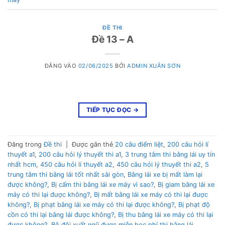
ĐỀ THI
Đề 13 – A
ĐĂNG VÀO
02/06/2025
BỞI
ADMIN XUÂN SƠN
TIẾP TỤC ĐỌC
→
Đăng trong
Đề thi
|
Được gắn thẻ
20 câu điểm liệt
,
200 câu hỏi lí
thuyết a1
,
200 câu hỏi lý thuyết thi a1
,
3 trung tâm thi bằng lái uy tín
nhất hcm
,
450 câu hỏi lí thuyết a2
,
450 câu hỏi lý thuyết thi a2
,
5
trung tâm thi bằng lái tốt nhất sài gòn
,
Bằng lái xe bị mất làm lại
được không?
,
Bị cấm thi bằng lái xe máy vì sao?
,
Bị giam bằng lái xe
máy có thi lại được không?
,
Bị mất bằng lái xe máy có thi lại được
không?
,
Bị phạt bằng lái xe máy có thi lại được không?
,
Bị phạt độ
cồn có thi lại bằng lái được không?
,
Bị thu bằng lái xe máy có thi lại
được không?
,
Bộ đội xuất ngũ được miễn học phí thi bằng lái