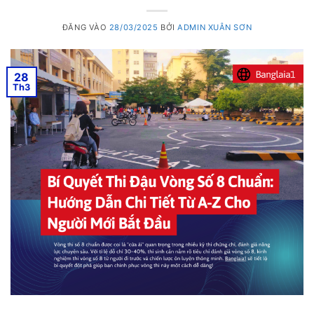
ĐĂNG VÀO
28/03/2025
BỞI
ADMIN XUÂN SƠN
28
Th3