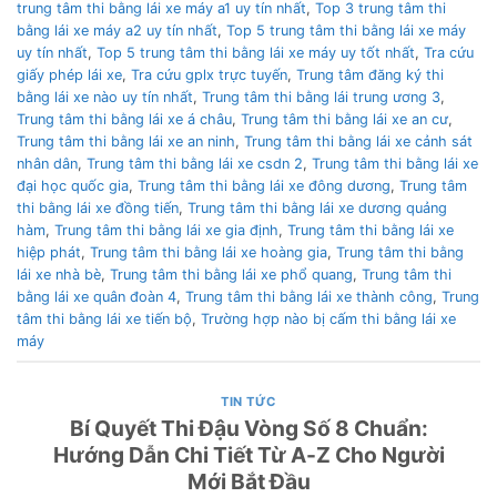
trung tâm thi bằng lái xe máy a1 uy tín nhất
,
Top 3 trung tâm thi
bằng lái xe máy a2 uy tín nhất
,
Top 5 trung tâm thi bằng lái xe máy
uy tín nhất
,
Top 5 trung tâm thi bằng lái xe máy uy tốt nhất
,
Tra cứu
giấy phép lái xe
,
Tra cứu gplx trực tuyến
,
Trung tâm đăng ký thi
bằng lái xe nào uy tín nhất
,
Trung tâm thi bằng lái trung ương 3
,
Trung tâm thi bằng lái xe á châu
,
Trung tâm thi bằng lái xe an cư
,
Trung tâm thi bằng lái xe an ninh
,
Trung tâm thi bằng lái xe cảnh sát
nhân dân
,
Trung tâm thi bằng lái xe csdn 2
,
Trung tâm thi bằng lái xe
đại học quốc gia
,
Trung tâm thi bằng lái xe đông dương
,
Trung tâm
thi bằng lái xe đồng tiến
,
Trung tâm thi bằng lái xe dương quảng
hàm
,
Trung tâm thi bằng lái xe gia định
,
Trung tâm thi bằng lái xe
hiệp phát
,
Trung tâm thi bằng lái xe hoàng gia
,
Trung tâm thi bằng
lái xe nhà bè
,
Trung tâm thi bằng lái xe phổ quang
,
Trung tâm thi
bằng lái xe quân đoàn 4
,
Trung tâm thi bằng lái xe thành công
,
Trung
tâm thi bằng lái xe tiến bộ
,
Trường hợp nào bị cấm thi bằng lái xe
máy
TIN TỨC
Bí Quyết Thi Đậu Vòng Số 8 Chuẩn:
Hướng Dẫn Chi Tiết Từ A-Z Cho Người
Mới Bắt Đầu