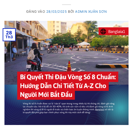
ĐĂNG VÀO
28/03/2025
BỞI
ADMIN XUÂN SƠN
28
Th3