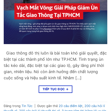
Giao thông đô thị luôn là bài toán khó giải quyết, đặc
biệt tại các thành phố lớn như TP.HCM. Tình trạng ùn
tắc kéo dài, đặc biệt tại các giao lộ, gây lãng phí thời
gian, nhiên liệu. Nó còn ảnh hưởng đến chất lượng
cuộc sống và hiệu suất kinh tế. Nhằm […]
TIẾP TỤC ĐỌC
→
Đăng trong
Tin Tức
|
Được gắn thẻ
20 câu điểm liệt
,
200 câu hỏi lí
thuyết a1
,
200 câu hỏi lý thuyết thi a1
,
3 trung tâm thi bằng lái uy tín