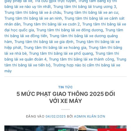
giấy phép lái xe
,
Tra cứu gplx trực tuyến
,
Trung tâm đăng ký thi
bằng lái xe nào uy tín nhất
,
Trung tâm thi bằng lái trung ương 3
,
Trung tâm thi bằng lái xe á châu
,
Trung tâm thi bằng lái xe an cư
,
Trung tâm thi bằng lái xe an ninh
,
Trung tâm thi bằng lái xe cảnh sát
nhân dân
,
Trung tâm thi bằng lái xe csdn 2
,
Trung tâm thi bằng lái xe
đại học quốc gia
,
Trung tâm thi bằng lái xe đông dương
,
Trung tâm
thi bằng lái xe đồng tiến
,
Trung tâm thi bằng lái xe dương quảng
hàm
,
Trung tâm thi bằng lái xe gia định
,
Trung tâm thi bằng lái xe
hiệp phát
,
Trung tâm thi bằng lái xe hoàng gia
,
Trung tâm thi bằng
lái xe nhà bè
,
Trung tâm thi bằng lái xe phổ quang
,
Trung tâm thi
bằng lái xe quân đoàn 4
,
Trung tâm thi bằng lái xe thành công
,
Trung
tâm thi bằng lái xe tiến bộ
,
Trường hợp nào bị cấm thi bằng lái xe
máy
TIN TỨC
5 MỨC PHẠT GIAO THÔNG 2025 ĐỐI
VỚI XE MÁY
ĐĂNG VÀO
04/02/2025
BỞI
ADMIN XUÂN SƠN