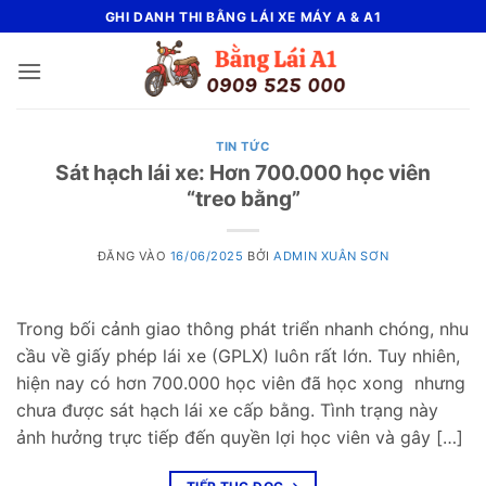
Bỏ
GHI DANH THI BẰNG LÁI XE MÁY A & A1
qua
nội
dung
TIN TỨC
Sát hạch lái xe: Hơn 700.000 học viên
“treo bằng”
ĐĂNG VÀO
16/06/2025
BỞI
ADMIN XUÂN SƠN
Trong bối cảnh giao thông phát triển nhanh chóng, nhu
cầu về giấy phép lái xe (GPLX) luôn rất lớn. Tuy nhiên,
hiện nay có hơn 700.000 học viên đã học xong nhưng
chưa được sát hạch lái xe cấp bằng. Tình trạng này
ảnh hưởng trực tiếp đến quyền lợi học viên và gây […]