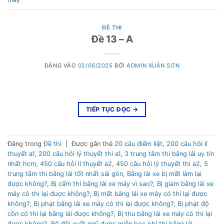
ĐỀ THI
Đề 13 – A
ĐĂNG VÀO
02/06/2025
BỞI
ADMIN XUÂN SƠN
TIẾP TỤC ĐỌC
→
Đăng trong
Đề thi
|
Được gắn thẻ
20 câu điểm liệt
,
200 câu hỏi lí
thuyết a1
,
200 câu hỏi lý thuyết thi a1
,
3 trung tâm thi bằng lái uy tín
nhất hcm
,
450 câu hỏi lí thuyết a2
,
450 câu hỏi lý thuyết thi a2
,
5
trung tâm thi bằng lái tốt nhất sài gòn
,
Bằng lái xe bị mất làm lại
được không?
,
Bị cấm thi bằng lái xe máy vì sao?
,
Bị giam bằng lái xe
máy có thi lại được không?
,
Bị mất bằng lái xe máy có thi lại được
không?
,
Bị phạt bằng lái xe máy có thi lại được không?
,
Bị phạt độ
cồn có thi lại bằng lái được không?
,
Bị thu bằng lái xe máy có thi lại
được không?
,
Bộ đội xuất ngũ được miễn học phí thi bằng lái