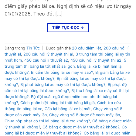
điểm giấy phép lái xe. Nghị định sẽ có hiệu lực từ ngày
01/01/2025. Theo đó, […]
TIẾP TỤC ĐỌC
→
Đăng trong
Tin Tức
|
Được gắn thẻ
20 câu điểm liệt
,
200 câu hỏi lí
thuyết a1
,
200 câu hỏi lý thuyết thi a1
,
3 trung tâm thi bằng lái uy tín
nhất hcm
,
450 câu hỏi lí thuyết a2
,
450 câu hỏi lý thuyết thi a2
,
5
trung tâm thi bằng lái tốt nhất sài gòn
,
Bằng lái xe bị mất làm lại
được không?
,
Bị cấm thi bằng lái xe máy vì sao?
,
Bị giam bằng lái xe
máy có thi lại được không?
,
Bị mất bằng lái xe máy có thi lại được
không?
,
Bị phạt bằng lái xe máy có thi lại được không?
,
Bị phạt độ
cồn có thi lại bằng lái được không?
,
Bị thu bằng lái xe máy có thi lại
được không?
,
Bộ đội xuất ngũ được miễn học phí thi bằng lái
không?
,
Cách phân biệt bằng lái thật bằng lái giả
,
Cách tra cứu
thông tin bằng lái xe
,
Cấp lại bằng lái xe bị mất
,
Chạy vòng số 8
được cán vạch mấy lần
,
Chạy vòng số 8 được đè vạch mấy lần
,
Chưa nộp phạt có thi lại bằng lái được không?
,
Có bằng c được miễn
lý thuyết a1 không?
,
Có bằng c được miễn lý thuyết a2 không?
,
Có
bằng lái b1 được miễn lý thuyết a1 không?
,
Có bằng lái b1 được miễn