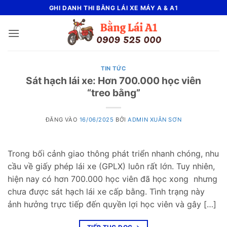
Bỏ
GHI DANH THI BẰNG LÁI XE MÁY A & A1
qua
nội
dung
TIN TỨC
Sát hạch lái xe: Hơn 700.000 học viên
“treo bằng”
ĐĂNG VÀO
16/06/2025
BỞI
ADMIN XUÂN SƠN
Trong bối cảnh giao thông phát triển nhanh chóng, nhu
cầu về giấy phép lái xe (GPLX) luôn rất lớn. Tuy nhiên,
hiện nay có hơn 700.000 học viên đã học xong nhưng
chưa được sát hạch lái xe cấp bằng. Tình trạng này
ảnh hưởng trực tiếp đến quyền lợi học viên và gây […]