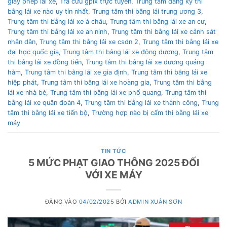
giấy phép lái xe
,
Tra cứu gplx trực tuyến
,
Trung tâm đăng ký thi
bằng lái xe nào uy tín nhất
,
Trung tâm thi bằng lái trung ương 3
,
Trung tâm thi bằng lái xe á châu
,
Trung tâm thi bằng lái xe an cư
,
Trung tâm thi bằng lái xe an ninh
,
Trung tâm thi bằng lái xe cảnh sát
nhân dân
,
Trung tâm thi bằng lái xe csdn 2
,
Trung tâm thi bằng lái xe
đại học quốc gia
,
Trung tâm thi bằng lái xe đông dương
,
Trung tâm
thi bằng lái xe đồng tiến
,
Trung tâm thi bằng lái xe dương quảng
hàm
,
Trung tâm thi bằng lái xe gia định
,
Trung tâm thi bằng lái xe
hiệp phát
,
Trung tâm thi bằng lái xe hoàng gia
,
Trung tâm thi bằng
lái xe nhà bè
,
Trung tâm thi bằng lái xe phổ quang
,
Trung tâm thi
bằng lái xe quân đoàn 4
,
Trung tâm thi bằng lái xe thành công
,
Trung
tâm thi bằng lái xe tiến bộ
,
Trường hợp nào bị cấm thi bằng lái xe
máy
TIN TỨC
5 MỨC PHẠT GIAO THÔNG 2025 ĐỐI
VỚI XE MÁY
ĐĂNG VÀO
04/02/2025
BỞI
ADMIN XUÂN SƠN