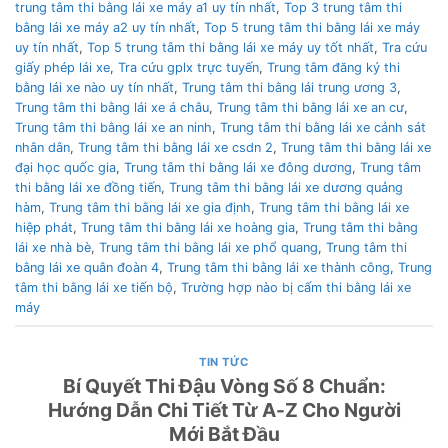
trung tâm thi bằng lái xe máy a1 uy tín nhất
,
Top 3 trung tâm thi
bằng lái xe máy a2 uy tín nhất
,
Top 5 trung tâm thi bằng lái xe máy
uy tín nhất
,
Top 5 trung tâm thi bằng lái xe máy uy tốt nhất
,
Tra cứu
giấy phép lái xe
,
Tra cứu gplx trực tuyến
,
Trung tâm đăng ký thi
bằng lái xe nào uy tín nhất
,
Trung tâm thi bằng lái trung ương 3
,
Trung tâm thi bằng lái xe á châu
,
Trung tâm thi bằng lái xe an cư
,
Trung tâm thi bằng lái xe an ninh
,
Trung tâm thi bằng lái xe cảnh sát
nhân dân
,
Trung tâm thi bằng lái xe csdn 2
,
Trung tâm thi bằng lái xe
đại học quốc gia
,
Trung tâm thi bằng lái xe đông dương
,
Trung tâm
thi bằng lái xe đồng tiến
,
Trung tâm thi bằng lái xe dương quảng
hàm
,
Trung tâm thi bằng lái xe gia định
,
Trung tâm thi bằng lái xe
hiệp phát
,
Trung tâm thi bằng lái xe hoàng gia
,
Trung tâm thi bằng
lái xe nhà bè
,
Trung tâm thi bằng lái xe phổ quang
,
Trung tâm thi
bằng lái xe quân đoàn 4
,
Trung tâm thi bằng lái xe thành công
,
Trung
tâm thi bằng lái xe tiến bộ
,
Trường hợp nào bị cấm thi bằng lái xe
máy
TIN TỨC
Bí Quyết Thi Đậu Vòng Số 8 Chuẩn:
Hướng Dẫn Chi Tiết Từ A-Z Cho Người
Mới Bắt Đầu