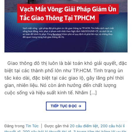
Giao thông đô thị luôn là bài toán khó giải quyết, đặc
biệt tại các thành phố lớn như TP.HCM. Tình trạng ùn
tắc kéo dài, đặc biệt tại các giao lộ, gây lãng phí thời
gian, nhiên liệu. Nó còn ảnh hưởng đến chất lượng
cuộc sống và hiệu suất kinh tế. Nhằm […]
TIẾP TỤC ĐỌC
→
Đăng trong
Tin Tức
|
Được gắn thẻ
20 câu điểm liệt
,
200 câu hỏi lí
thuyết a1
,
200 câu hỏi lý thuyết thi a1
,
3 trung tâm thi bằng lái uy tín