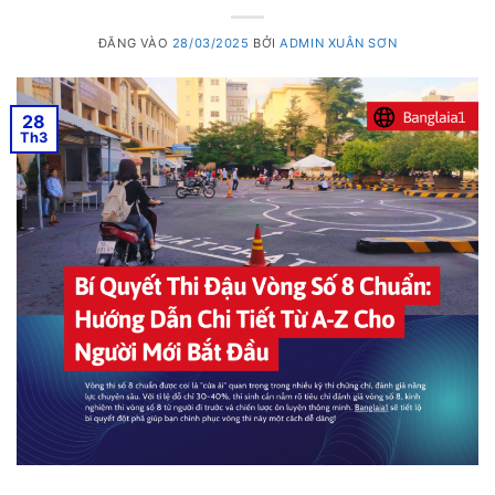
ĐĂNG VÀO
28/03/2025
BỞI
ADMIN XUÂN SƠN
28
Th3