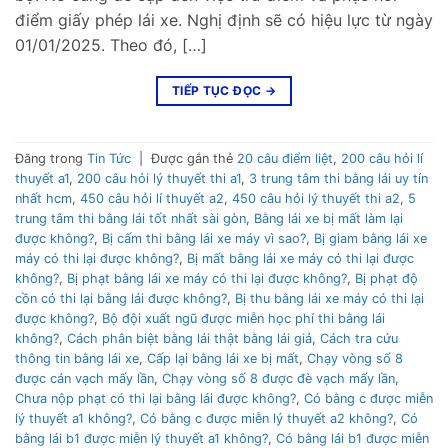
điểm giấy phép lái xe. Nghị định sẽ có hiệu lực từ ngày
01/01/2025. Theo đó, […]
TIẾP TỤC ĐỌC
→
Đăng trong
Tin Tức
|
Được gắn thẻ
20 câu điểm liệt
,
200 câu hỏi lí
thuyết a1
,
200 câu hỏi lý thuyết thi a1
,
3 trung tâm thi bằng lái uy tín
nhất hcm
,
450 câu hỏi lí thuyết a2
,
450 câu hỏi lý thuyết thi a2
,
5
trung tâm thi bằng lái tốt nhất sài gòn
,
Bằng lái xe bị mất làm lại
được không?
,
Bị cấm thi bằng lái xe máy vì sao?
,
Bị giam bằng lái xe
máy có thi lại được không?
,
Bị mất bằng lái xe máy có thi lại được
không?
,
Bị phạt bằng lái xe máy có thi lại được không?
,
Bị phạt độ
cồn có thi lại bằng lái được không?
,
Bị thu bằng lái xe máy có thi lại
được không?
,
Bộ đội xuất ngũ được miễn học phí thi bằng lái
không?
,
Cách phân biệt bằng lái thật bằng lái giả
,
Cách tra cứu
thông tin bằng lái xe
,
Cấp lại bằng lái xe bị mất
,
Chạy vòng số 8
được cán vạch mấy lần
,
Chạy vòng số 8 được đè vạch mấy lần
,
Chưa nộp phạt có thi lại bằng lái được không?
,
Có bằng c được miễn
lý thuyết a1 không?
,
Có bằng c được miễn lý thuyết a2 không?
,
Có
bằng lái b1 được miễn lý thuyết a1 không?
,
Có bằng lái b1 được miễn