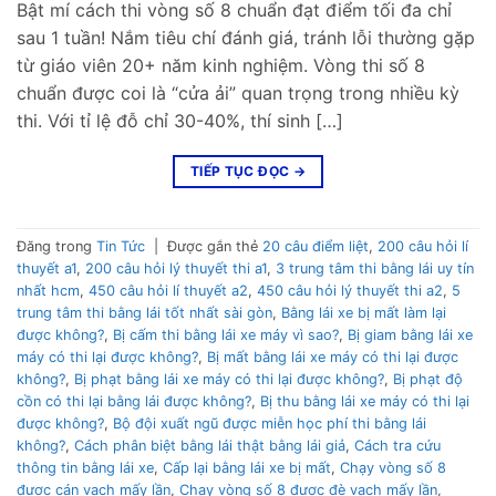
Bật mí cách thi vòng số 8 chuẩn đạt điểm tối đa chỉ
sau 1 tuần! Nắm tiêu chí đánh giá, tránh lỗi thường gặp
từ giáo viên 20+ năm kinh nghiệm. Vòng thi số 8
chuẩn được coi là “cửa ải” quan trọng trong nhiều kỳ
thi. Với tỉ lệ đỗ chỉ 30-40%, thí sinh […]
TIẾP TỤC ĐỌC
→
Đăng trong
Tin Tức
|
Được gắn thẻ
20 câu điểm liệt
,
200 câu hỏi lí
thuyết a1
,
200 câu hỏi lý thuyết thi a1
,
3 trung tâm thi bằng lái uy tín
nhất hcm
,
450 câu hỏi lí thuyết a2
,
450 câu hỏi lý thuyết thi a2
,
5
trung tâm thi bằng lái tốt nhất sài gòn
,
Bằng lái xe bị mất làm lại
được không?
,
Bị cấm thi bằng lái xe máy vì sao?
,
Bị giam bằng lái xe
máy có thi lại được không?
,
Bị mất bằng lái xe máy có thi lại được
không?
,
Bị phạt bằng lái xe máy có thi lại được không?
,
Bị phạt độ
cồn có thi lại bằng lái được không?
,
Bị thu bằng lái xe máy có thi lại
được không?
,
Bộ đội xuất ngũ được miễn học phí thi bằng lái
không?
,
Cách phân biệt bằng lái thật bằng lái giả
,
Cách tra cứu
thông tin bằng lái xe
,
Cấp lại bằng lái xe bị mất
,
Chạy vòng số 8
được cán vạch mấy lần
,
Chạy vòng số 8 được đè vạch mấy lần
,