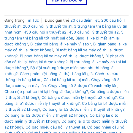
TIẾP TỤC ĐỌC
→
Đăng trong
Tin Tức
|
Được gắn thẻ
20 câu điểm liệt
,
200 câu hỏi lí
thuyết a1
,
200 câu hỏi lý thuyết thi a1
,
3 trung tâm thi bằng lái uy tín
nhất hcm
,
450 câu hỏi lí thuyết a2
,
450 câu hỏi lý thuyết thi a2
,
5
trung tâm thi bằng lái tốt nhất sài gòn
,
Bằng lái xe bị mất làm lại
được không?
,
Bị cấm thi bằng lái xe máy vì sao?
,
Bị giam bằng lái xe
máy có thi lại được không?
,
Bị mất bằng lái xe máy có thi lại được
không?
,
Bị phạt bằng lái xe máy có thi lại được không?
,
Bị phạt độ
cồn có thi lại bằng lái được không?
,
Bị thu bằng lái xe máy có thi lại
được không?
,
Bộ đội xuất ngũ được miễn học phí thi bằng lái
không?
,
Cách phân biệt bằng lái thật bằng lái giả
,
Cách tra cứu
thông tin bằng lái xe
,
Cấp lại bằng lái xe bị mất
,
Chạy vòng số 8
được cán vạch mấy lần
,
Chạy vòng số 8 được đè vạch mấy lần
,
Chưa nộp phạt có thi lại bằng lái được không?
,
Có bằng c được miễn
lý thuyết a1 không?
,
Có bằng c được miễn lý thuyết a2 không?
,
Có
bằng lái b1 được miễn lý thuyết a1 không?
,
Có bằng lái b1 được miễn
lý thuyết a2 không?
,
Có bằng lái b2 được miễn lý thuyết a1 không?
,
Có bằng lái b2 được miễn lý thuyết a2 không?
,
Có bằng lái ô tô
được miễn lý thuyết a1 không?
,
Có bằng lái ô tô được miễn lý thuyết
a2 không?
,
Có bao nhiêu câu hỏi lý thuyết a1
,
Có bao nhiêu câu hỏi