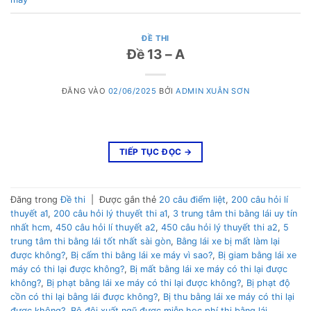
ĐỀ THI
Đề 13 – A
ĐĂNG VÀO
02/06/2025
BỞI
ADMIN XUÂN SƠN
TIẾP TỤC ĐỌC
→
Đăng trong
Đề thi
|
Được gắn thẻ
20 câu điểm liệt
,
200 câu hỏi lí
thuyết a1
,
200 câu hỏi lý thuyết thi a1
,
3 trung tâm thi bằng lái uy tín
nhất hcm
,
450 câu hỏi lí thuyết a2
,
450 câu hỏi lý thuyết thi a2
,
5
trung tâm thi bằng lái tốt nhất sài gòn
,
Bằng lái xe bị mất làm lại
được không?
,
Bị cấm thi bằng lái xe máy vì sao?
,
Bị giam bằng lái xe
máy có thi lại được không?
,
Bị mất bằng lái xe máy có thi lại được
không?
,
Bị phạt bằng lái xe máy có thi lại được không?
,
Bị phạt độ
cồn có thi lại bằng lái được không?
,
Bị thu bằng lái xe máy có thi lại
được không?
,
Bộ đội xuất ngũ được miễn học phí thi bằng lái