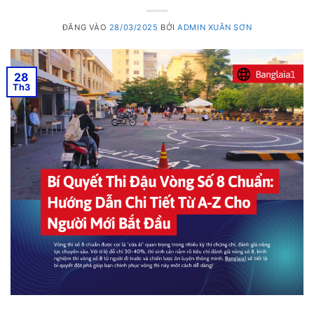
ĐĂNG VÀO
28/03/2025
BỞI
ADMIN XUÂN SƠN
28
Th3