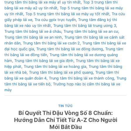
trung tâm thi bằng lái xe máy a1 uy tín nhất
,
Top 3 trung tâm thi
bằng lái xe máy a2 uy tín nhất
,
Top 5 trung tâm thi bằng lái xe máy
uy tín nhất
,
Top 5 trung tâm thi bằng lái xe máy uy tốt nhất
,
Tra cứu
giấy phép lái xe
,
Tra cứu gplx trực tuyến
,
Trung tâm đăng ký thi
bằng lái xe nào uy tín nhất
,
Trung tâm thi bằng lái trung ương 3
,
Trung tâm thi bằng lái xe á châu
,
Trung tâm thi bằng lái xe an cư
,
Trung tâm thi bằng lái xe an ninh
,
Trung tâm thi bằng lái xe cảnh sát
nhân dân
,
Trung tâm thi bằng lái xe csdn 2
,
Trung tâm thi bằng lái xe
đại học quốc gia
,
Trung tâm thi bằng lái xe đông dương
,
Trung tâm
thi bằng lái xe đồng tiến
,
Trung tâm thi bằng lái xe dương quảng
hàm
,
Trung tâm thi bằng lái xe gia định
,
Trung tâm thi bằng lái xe
hiệp phát
,
Trung tâm thi bằng lái xe hoàng gia
,
Trung tâm thi bằng
lái xe nhà bè
,
Trung tâm thi bằng lái xe phổ quang
,
Trung tâm thi
bằng lái xe quân đoàn 4
,
Trung tâm thi bằng lái xe thành công
,
Trung
tâm thi bằng lái xe tiến bộ
,
Trường hợp nào bị cấm thi bằng lái xe
máy
TIN TỨC
Bí Quyết Thi Đậu Vòng Số 8 Chuẩn:
Hướng Dẫn Chi Tiết Từ A-Z Cho Người
Mới Bắt Đầu