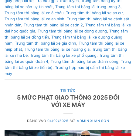
giấy phép lái xe
,
Tra cứu gplx trực tuyến
,
Trung tâm đăng ký thi
bằng lái xe nào uy tín nhất
,
Trung tâm thi bằng lái trung ương 3
,
Trung tâm thi bằng lái xe á châu
,
Trung tâm thi bằng lái xe an cư
,
Trung tâm thi bằng lái xe an ninh
,
Trung tâm thi bằng lái xe cảnh sát
nhân dân
,
Trung tâm thi bằng lái xe csdn 2
,
Trung tâm thi bằng lái xe
đại học quốc gia
,
Trung tâm thi bằng lái xe đông dương
,
Trung tâm
thi bằng lái xe đồng tiến
,
Trung tâm thi bằng lái xe dương quảng
hàm
,
Trung tâm thi bằng lái xe gia định
,
Trung tâm thi bằng lái xe
hiệp phát
,
Trung tâm thi bằng lái xe hoàng gia
,
Trung tâm thi bằng
lái xe nhà bè
,
Trung tâm thi bằng lái xe phổ quang
,
Trung tâm thi
bằng lái xe quân đoàn 4
,
Trung tâm thi bằng lái xe thành công
,
Trung
tâm thi bằng lái xe tiến bộ
,
Trường hợp nào bị cấm thi bằng lái xe
máy
TIN TỨC
5 MỨC PHẠT GIAO THÔNG 2025 ĐỐI
VỚI XE MÁY
ĐĂNG VÀO
04/02/2025
BỞI
ADMIN XUÂN SƠN