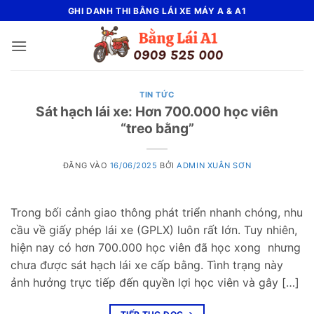
Bỏ
GHI DANH THI BẰNG LÁI XE MÁY A & A1
qua
nội
dung
TIN TỨC
Sát hạch lái xe: Hơn 700.000 học viên
“treo bằng”
ĐĂNG VÀO
16/06/2025
BỞI
ADMIN XUÂN SƠN
Trong bối cảnh giao thông phát triển nhanh chóng, nhu
cầu về giấy phép lái xe (GPLX) luôn rất lớn. Tuy nhiên,
hiện nay có hơn 700.000 học viên đã học xong nhưng
chưa được sát hạch lái xe cấp bằng. Tình trạng này
ảnh hưởng trực tiếp đến quyền lợi học viên và gây […]