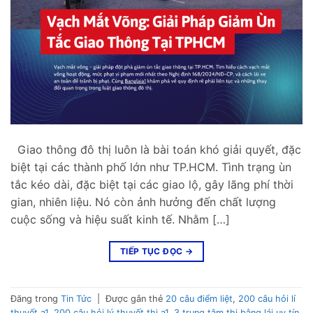
Giao thông đô thị luôn là bài toán khó giải quyết, đặc
biệt tại các thành phố lớn như TP.HCM. Tình trạng ùn
tắc kéo dài, đặc biệt tại các giao lộ, gây lãng phí thời
gian, nhiên liệu. Nó còn ảnh hưởng đến chất lượng
cuộc sống và hiệu suất kinh tế. Nhằm […]
TIẾP TỤC ĐỌC
→
Đăng trong
Tin Tức
|
Được gắn thẻ
20 câu điểm liệt
,
200 câu hỏi lí
thuyết a1
,
200 câu hỏi lý thuyết thi a1
,
3 trung tâm thi bằng lái uy tín