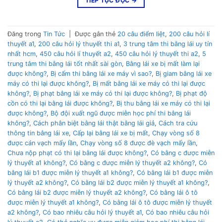
TIẾP TỤC ĐỌC
→
Đăng trong
Tin Tức
|
Được gắn thẻ
20 câu điểm liệt
,
200 câu hỏi lí
thuyết a1
,
200 câu hỏi lý thuyết thi a1
,
3 trung tâm thi bằng lái uy tín
nhất hcm
,
450 câu hỏi lí thuyết a2
,
450 câu hỏi lý thuyết thi a2
,
5
trung tâm thi bằng lái tốt nhất sài gòn
,
Bằng lái xe bị mất làm lại
được không?
,
Bị cấm thi bằng lái xe máy vì sao?
,
Bị giam bằng lái xe
máy có thi lại được không?
,
Bị mất bằng lái xe máy có thi lại được
không?
,
Bị phạt bằng lái xe máy có thi lại được không?
,
Bị phạt độ
cồn có thi lại bằng lái được không?
,
Bị thu bằng lái xe máy có thi lại
được không?
,
Bộ đội xuất ngũ được miễn học phí thi bằng lái
không?
,
Cách phân biệt bằng lái thật bằng lái giả
,
Cách tra cứu
thông tin bằng lái xe
,
Cấp lại bằng lái xe bị mất
,
Chạy vòng số 8
được cán vạch mấy lần
,
Chạy vòng số 8 được đè vạch mấy lần
,
Chưa nộp phạt có thi lại bằng lái được không?
,
Có bằng c được miễn
lý thuyết a1 không?
,
Có bằng c được miễn lý thuyết a2 không?
,
Có
bằng lái b1 được miễn lý thuyết a1 không?
,
Có bằng lái b1 được miễn
lý thuyết a2 không?
,
Có bằng lái b2 được miễn lý thuyết a1 không?
,
Có bằng lái b2 được miễn lý thuyết a2 không?
,
Có bằng lái ô tô
được miễn lý thuyết a1 không?
,
Có bằng lái ô tô được miễn lý thuyết
a2 không?
,
Có bao nhiêu câu hỏi lý thuyết a1
,
Có bao nhiêu câu hỏi