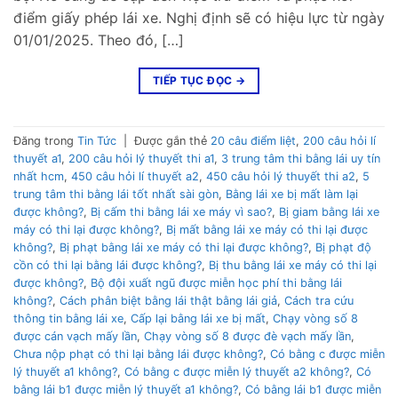
điểm giấy phép lái xe. Nghị định sẽ có hiệu lực từ ngày
01/01/2025. Theo đó, […]
TIẾP TỤC ĐỌC
→
Đăng trong
Tin Tức
|
Được gắn thẻ
20 câu điểm liệt
,
200 câu hỏi lí
thuyết a1
,
200 câu hỏi lý thuyết thi a1
,
3 trung tâm thi bằng lái uy tín
nhất hcm
,
450 câu hỏi lí thuyết a2
,
450 câu hỏi lý thuyết thi a2
,
5
trung tâm thi bằng lái tốt nhất sài gòn
,
Bằng lái xe bị mất làm lại
được không?
,
Bị cấm thi bằng lái xe máy vì sao?
,
Bị giam bằng lái xe
máy có thi lại được không?
,
Bị mất bằng lái xe máy có thi lại được
không?
,
Bị phạt bằng lái xe máy có thi lại được không?
,
Bị phạt độ
cồn có thi lại bằng lái được không?
,
Bị thu bằng lái xe máy có thi lại
được không?
,
Bộ đội xuất ngũ được miễn học phí thi bằng lái
không?
,
Cách phân biệt bằng lái thật bằng lái giả
,
Cách tra cứu
thông tin bằng lái xe
,
Cấp lại bằng lái xe bị mất
,
Chạy vòng số 8
được cán vạch mấy lần
,
Chạy vòng số 8 được đè vạch mấy lần
,
Chưa nộp phạt có thi lại bằng lái được không?
,
Có bằng c được miễn
lý thuyết a1 không?
,
Có bằng c được miễn lý thuyết a2 không?
,
Có
bằng lái b1 được miễn lý thuyết a1 không?
,
Có bằng lái b1 được miễn