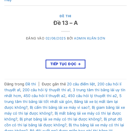
ĐỀ THI
Đề 13 – A
ĐĂNG VÀO
02/06/2025
BỞI
ADMIN XUÂN SƠN
TIẾP TỤC ĐỌC
→
Đăng trong
Đề thi
|
Được gắn thẻ
20 câu điểm liệt
,
200 câu hỏi lí
thuyết a1
,
200 câu hỏi lý thuyết thi a1
,
3 trung tâm thi bằng lái uy tín
nhất hcm
,
450 câu hỏi lí thuyết a2
,
450 câu hỏi lý thuyết thi a2
,
5
trung tâm thi bằng lái tốt nhất sài gòn
,
Bằng lái xe bị mất làm lại
được không?
,
Bị cấm thi bằng lái xe máy vì sao?
,
Bị giam bằng lái xe
máy có thi lại được không?
,
Bị mất bằng lái xe máy có thi lại được
không?
,
Bị phạt bằng lái xe máy có thi lại được không?
,
Bị phạt độ
cồn có thi lại bằng lái được không?
,
Bị thu bằng lái xe máy có thi lại
được không?
,
Bộ đội xuất ngũ được miễn học phí thi bằng lái