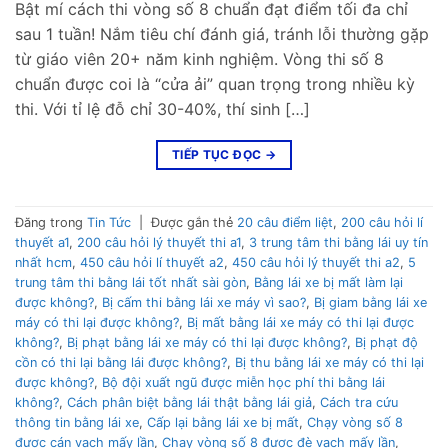
Bật mí cách thi vòng số 8 chuẩn đạt điểm tối đa chỉ
sau 1 tuần! Nắm tiêu chí đánh giá, tránh lỗi thường gặp
từ giáo viên 20+ năm kinh nghiệm. Vòng thi số 8
chuẩn được coi là “cửa ải” quan trọng trong nhiều kỳ
thi. Với tỉ lệ đỗ chỉ 30-40%, thí sinh […]
TIẾP TỤC ĐỌC
→
Đăng trong
Tin Tức
|
Được gắn thẻ
20 câu điểm liệt
,
200 câu hỏi lí
thuyết a1
,
200 câu hỏi lý thuyết thi a1
,
3 trung tâm thi bằng lái uy tín
nhất hcm
,
450 câu hỏi lí thuyết a2
,
450 câu hỏi lý thuyết thi a2
,
5
trung tâm thi bằng lái tốt nhất sài gòn
,
Bằng lái xe bị mất làm lại
được không?
,
Bị cấm thi bằng lái xe máy vì sao?
,
Bị giam bằng lái xe
máy có thi lại được không?
,
Bị mất bằng lái xe máy có thi lại được
không?
,
Bị phạt bằng lái xe máy có thi lại được không?
,
Bị phạt độ
cồn có thi lại bằng lái được không?
,
Bị thu bằng lái xe máy có thi lại
được không?
,
Bộ đội xuất ngũ được miễn học phí thi bằng lái
không?
,
Cách phân biệt bằng lái thật bằng lái giả
,
Cách tra cứu
thông tin bằng lái xe
,
Cấp lại bằng lái xe bị mất
,
Chạy vòng số 8
được cán vạch mấy lần
,
Chạy vòng số 8 được đè vạch mấy lần
,